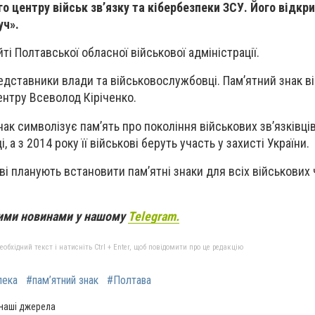
о центру військ зв’язку та кібербезпеки ЗСУ. Його відкр
уч».
ті Полтавської обласної військової адміністрації.
редставники влади та військовослужбовці. Пам’ятний знак в
нтру Всеволод Кіріченко.
нак символізує пам’ять про покоління військових зв’язківці
, а з 2014 року її військові беруть участь у захисті України.
ві планують встановити пам’ятні знаки для всіх військових
вими новинами у нашому
Telegram.
бхідний текст і натисніть Ctrl + Enter, щоб повідомити про це редакцію
пека
#пам’ятний знак
#Полтава
 наші джерела