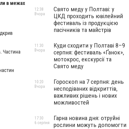
или в межах
Свято меду у Полтаві: у
12:38
Вчора
ЦКД проходить ювілейний
фестиваль із продукцією
пасічників та майстрів
ідкрив
Куди сходити у Полтаві 8–9
11:30
Вчора
в. Частина
серпня: фестиваль «Ґанок»,
мотокрос, екскурсії та
Свято меду
 частин
Гороскоп на 7 серпня: день
10:20
Вчора
несподіваних відкриттів,
важливих рішень і нових
можливостей
Гарна новина дня: отруйні
17:30
6 серпня
рослини можуть допомогти