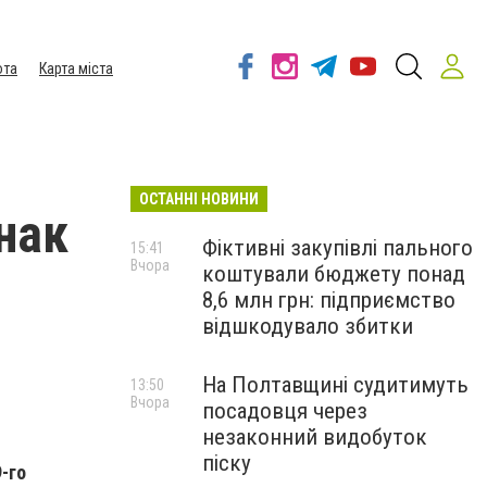
ота
Карта міста
ОСТАННІ НОВИНИ
нак
Фіктивні закупівлі пального
15:41
Вчора
коштували бюджету понад
8,6 млн грн: підприємство
відшкодувало збитки
На Полтавщині судитимуть
13:50
Вчора
посадовця через
незаконний видобуток
піску
9-го