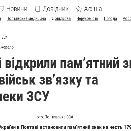
Новини
Довідник
Афіша
и
Полтавська медицина
Довідкова
Нерухомість
Погода
Роб
и ЗСУ
джерело
і відкрили пам’ятний з
військ зв’язку та
пеки ЗСУ
Фото: Полтавська ОВА
 України в Полтаві встановили пам’ятний знак на честь 17