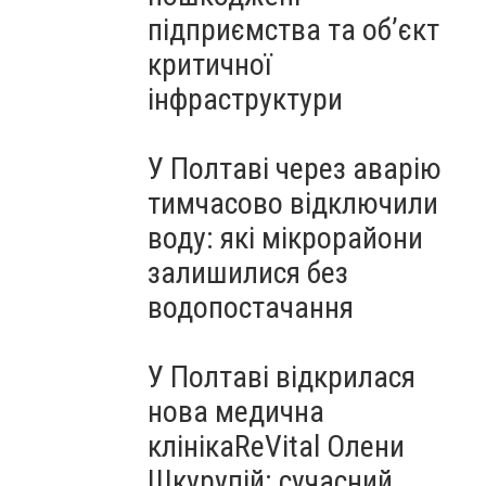
підприємства та об’єкт
критичної
інфраструктури
У Полтаві через аварію
тимчасово відключили
воду: які мікрорайони
залишилися без
водопостачання
У Полтаві відкрилася
нова медична
клінікаReVital Олени
Шкурупій: сучасний