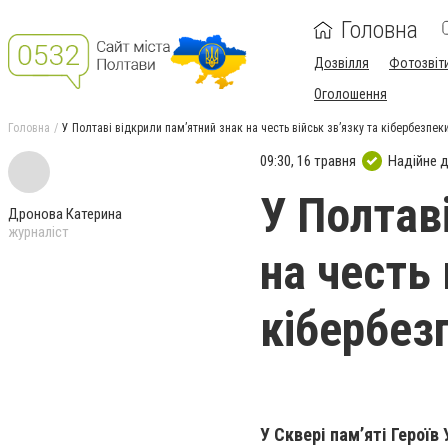
Головна
Дозвілля
Фотозвіт
Оголошення
Головна
У Полтаві відкрили пам’ятний знак на честь військ зв’язку та кібербезпек
09:30, 16 травня
Надійне 
У Полтав
Дронова Катерина
журналіст
на честь 
кібербез
У Сквері пам’яті Героїв