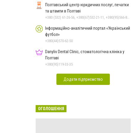
Полтавський центр юридичних послуг, печатки
та штампи в Полтаві
+380 (532) 61-26-56, +380(67)532-21-11, +380(95)566-81-74, +380(66)146-37-19
Інформаційно-аналітичний портал «Український
футбол»
+380(44)570-62-50
Danyliv Dental Clinic, стоматологічна клініка у
Полтаві
+380(95)119-33-35
Додати підприємство
ОГОЛОШЕННЯ