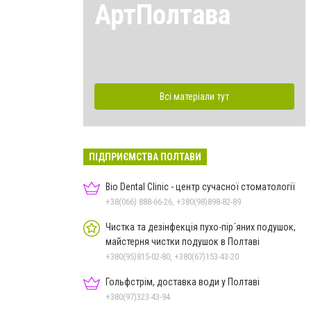
АртПолтава
Всі матеріали тут
ПІДПРИЄМСТВА ПОЛТАВИ
Bio Dental Clinic - центр сучасної стоматології
+38(066) 888-66-26, +380(98)898-82-89
Чистка та дезінфекція пухо-пір´яних подушок,
майстерня чистки подушок в Полтаві
+380(95)815-02-80, +380(67)153-43-20
Гольфстрім, доставка води у Полтаві
+380(97)323-43-94