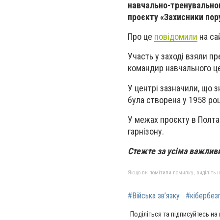
навчально-тренувальног
проєкту «Захисники пор
Про це
повідомили
на сай
Участь у заході взяли п
командир навчального це
У центрі зазначили, що з
була створена у 1958 році
У межах проєкту в Полта
гарнізону.
Стежте за усіма важли
Якщо ви помітили помилку, виділіть нео
#Війська зв’язку
#кібербез
Поділіться та підписуйтесь на