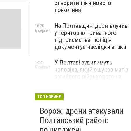
створити ліки нового
покоління
На Полтавщині дрон влучив
16:20
6 серпня
у територію приватного
підприємства: поліція
документує наслідки атаки
У Полтаві судитимуть
14:41
6 серпня
чоловіка, який ошукав матір
загиблого військового на
1,75 млн гривень
ТОП НОВИНИ
Ворожі дрони атакували
Полтавський район:
пошкоджені