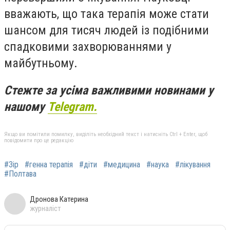
вважають, що така терапія може стати
шансом для тисяч людей із подібними
спадковими захворюваннями у
майбутньому.
Стежте за усіма важливими новинами у
нашому
Telegram.
Якщо ви помітили помилку, виділіть необхідний текст і натисніть Ctrl + Enter, щоб
повідомити про це редакцію
#Зір
#генна терапія
#діти
#медицина
#наука
#лікування
#Полтава
Дронова Катерина
журналіст