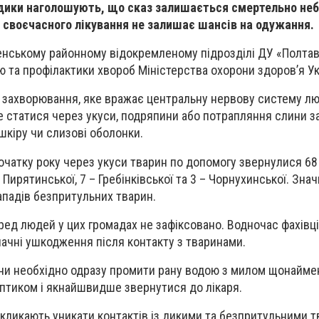
Медики наголошують, що сказ залишається смертельно не
 своєчасного лікування не залишає шансів на одужання.
енському районному відокремленому підрозділі ДУ «Полта
 та профілактики хвороб Міністерства охорони здоров’я Ук
е захворювання, яке вражає центральну нервову систему л
е статися через укуси, подряпини або потрапляння слини з
кіру чи слизові оболонки.
початку року через укуси тварин по допомогу звернулися 68
 Пирятинської, 7 – Гребінківської та 3 – Чорнухинської. Зна
падів безпритульних тварин.
еред людей у цих громадах не зафіксовано. Водночас фахівц
значні ушкодження після контакту з тваринами.
ини необхідно одразу промити рану водою з милом щонайм
ептиком і якнайшвидше звернутися до лікаря.
акликають уникати контактів із дикими та безпритульними т