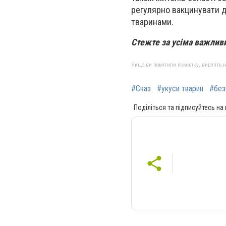
регулярно вакцинувати д
тваринами.
Стежте за усіма важли
Якщо ви помітили помилку, виділіть нео
#Сказ
#укуси тварин
#без
Поділіться та підписуйтесь на