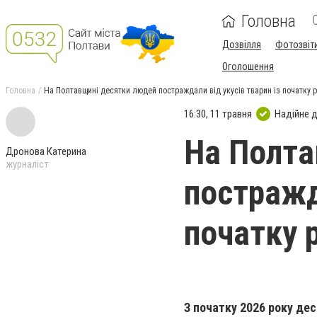
Головна
Дозвілля
Фотозвіт
Оголошення
Головна
На Полтавщині десятки людей постраждали від укусів тварин із початку 
16:30, 11 травня
Надійне 
На Полта
Дронова Катерина
журналіст
постражд
початку 
З початку 2026 року де