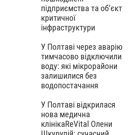
підприємства та об’єкт
критичної
інфраструктури
У Полтаві через аварію
тимчасово відключили
воду: які мікрорайони
залишилися без
водопостачання
У Полтаві відкрилася
нова медична
клінікаReVital Олени
Шкурупій: сучасний