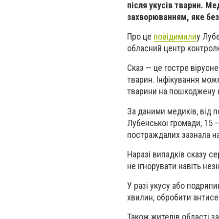
після укусів тварин. 
захворюванням, яке без
Про це
повідимили
у Луб
обласний центр контролю
Сказ — це гостре вірусн
тварин. Інфікування мож
тварини на пошкоджену ш
За даними медиків, від 
Лубенської громади, 15 –
постраждалих зазнала на
Наразі випадків сказу с
не ігнорувати навіть не
У разі укусу або подряп
хвилин, обробити антис
Також жителів області з