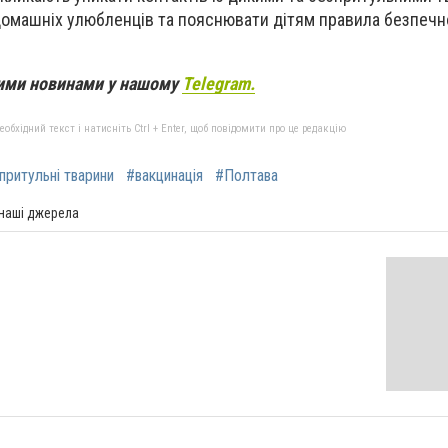
омашніх улюбленців та пояснювати дітям правила безпечно
вими новинами у нашому
Telegram.
бхідний текст і натисніть Ctrl + Enter, щоб повідомити про це редакцію
притульні тварини
#вакцинація
#Полтава
 наші джерела