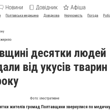
Новини
Довідник
Афіша
и
Полтавська медицина
Довідкова
Нерухомість
Погода
Роб
року
джерело
вщині десятки людей
али від укусів тварин 
року
Фото: ілюстративне
сятки жителів громад Полтавщини звернулися по медичн