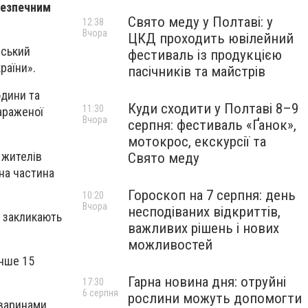
безпечним
Свято меду у Полтаві: у
12:38
Вчора
ЦКД проходить ювілейний
вський
фестиваль із продукцією
раїни».
пасічників та майстрів
юдини та
Куди сходити у Полтаві 8–9
11:30
араженої
Вчора
серпня: фестиваль «Ґанок»,
мотокрос, екскурсії та
 жителів
Свято меду
чна частина
Гороскоп на 7 серпня: день
10:20
Вчора
несподіваних відкриттів,
і закликають
важливих рішень і нових
можливостей
енше 15
Гарна новина дня: отруйні
17:30
6 серпня
рослини можуть допомогти
варинами,