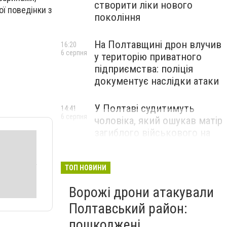
створити ліки нового
ї поведінки з
покоління
На Полтавщині дрон влучив
16:20
6 серпня
у територію приватного
підприємства: поліція
документує наслідки атаки
У Полтаві судитимуть
14:41
6 серпня
чоловіка, який ошукав матір
загиблого військового на
1,75 млн гривень
ТОП НОВИНИ
Ворожі дрони атакували
Полтавський район:
пошкоджені