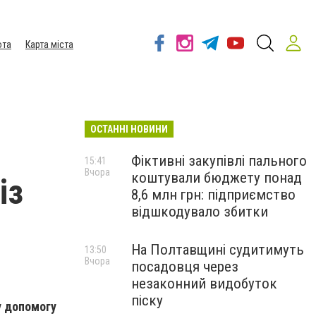
ота
Карта міста
ОСТАННІ НОВИНИ
Фіктивні закупівлі пального
15:41
Вчора
коштували бюджету понад
із
8,6 млн грн: підприємство
відшкодувало збитки
На Полтавщині судитимуть
13:50
Вчора
посадовця через
незаконний видобуток
піску
у допомогу