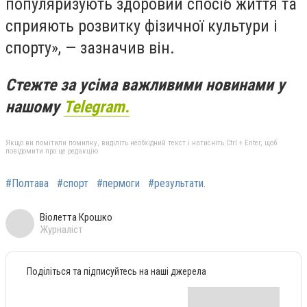
популяризують здоровий спосіб життя та
сприяють розвитку фізичної культури і
спорту», — зазначив він.
Стежте за усіма важливими новинами у
нашому
Telegram.
Якщо ви помітили помилку, виділіть необхідний текст і натисніть Ctrl + Enter, щоб
повідомити про це редакцію
#Полтава
#спорт
#пермоги
#результати.
Віолетта Крошко
Журналіст
Поділіться та підписуйтесь на наші джерела