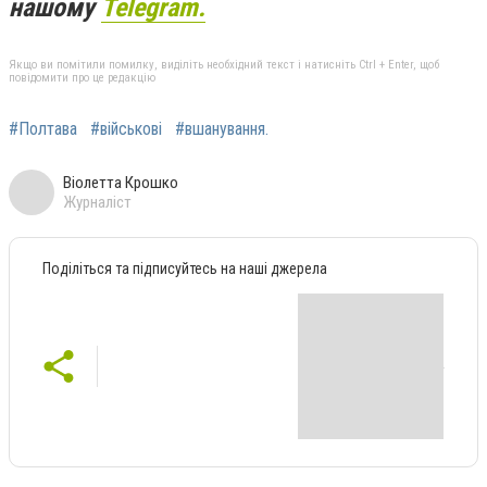
нашому
Telegram.
Якщо ви помітили помилку, виділіть необхідний текст і натисніть Ctrl + Enter, щоб
повідомити про це редакцію
#Полтава
#військові
#вшанування.
Віолетта Крошко
Журналіст
Поділіться та підписуйтесь на наші джерела