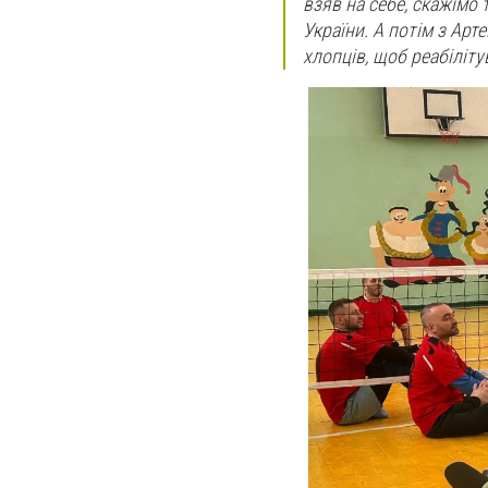
взяв на себе, скажімо 
України. А потім з Ар
хлопців, щоб реабіліту