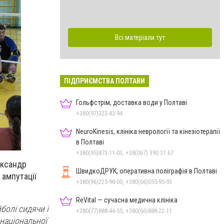
Всі матеріали тут
ПІДПРИЄМСТВА ПОЛТАВИ
Гольфстрім, доставка води у Полтаві
+380(97)323-43-94
NeuroKinesis, клініка неврології та кінезіотерапії
в Полтаві
+380(95)873-11-03, +38(067) 390 31 67
ександр
ШвидкоДРУК, оперативна поліграфія в Полтаві
 ампутації
+380(96)225-98-00, +380(66)055-95-93
ReVital — сучасна медична клініка
болі сидячи і
+380(77)888-44-55, +380(66)888-22-11
 національної