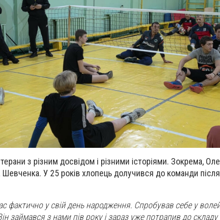
терани з різним досвідом і різними історіями. Зокрема, Ол
а Шевченка. У 25 років хлопець долучився до команди після
ас фактично у свій день народження. Спробував себе у волей
ін займався з нами пів року і зараз уже потрапив до складу