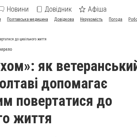
Новини
Довідник
Афіша
и
Полтавська медицина
Довідкова
Нерухомість
Погода
Роб
ертатися до цивільного життя
жерело
ухом»: як ветеранськи
Полтаві допомагає
им повертатися до
го життя