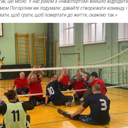
так, цю місію. У нас разом з «Інваспортом» вийшло відродит
темом Погорілим ми подумали: давайте створювати команду і
вати, щоб грати, щоб повертати до життя, скажімо так.»