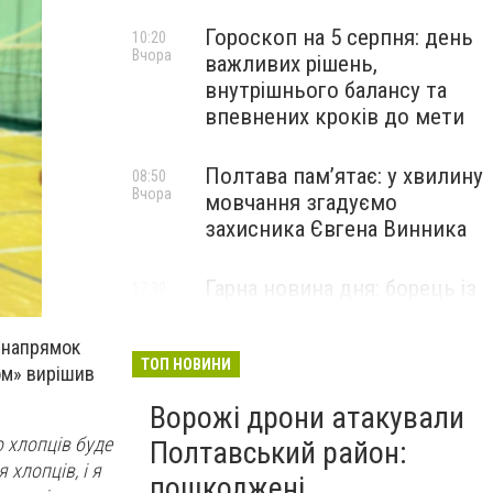
Гороскоп на 5 серпня: день
10:20
Вчора
важливих рішень,
внутрішнього балансу та
впевнених кроків до мети
Полтава пам’ятає: у хвилину
08:50
Вчора
мовчання згадуємо
захисника Євгена Винника
Гарна новина дня: борець із
17:30
4 серпня
Полтавщини Ірфан Мірзоєв
здобув «золото»
й напрямок
міжнародного турніру в
ТОП НОВИНИ
ом» вирішив
Литві
Ворожі дрони атакували
о хлопців буде
Полтавський район:
 хлопців, і я
пошкоджені