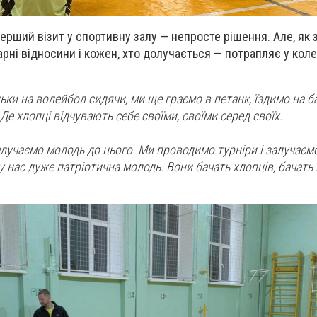
ерший візит у спортивну залу — непросте рішення. Але, як 
арні відносини і кожен, хто долучається — потрапляє у кол
ьки на волейбол сидячи, ми ще граємо в петанк, їздимо на б
Де хлопці відчувають себе своїми, своїми серед своїх.
лучаємо молодь до цього. Ми проводимо турніри і залучаєм
, у нас дуже патріотична молодь. Вони бачать хлопців, бачать