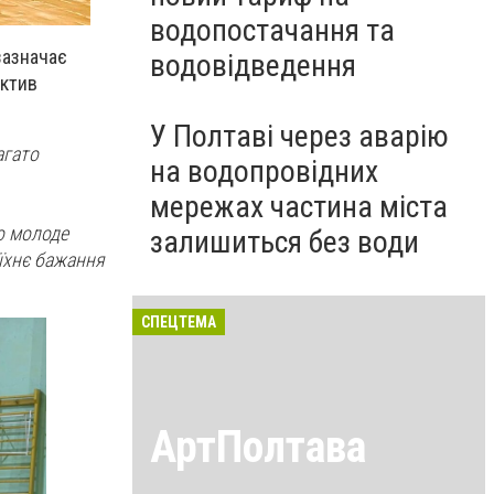
водопостачання та
зазначає
водовідведення
ектив
У Полтаві через аварію
агато
на водопровідних
мережах частина міста
о молоде
залишиться без води
 їхнє бажання
СПЕЦТЕМА
АртПолтава