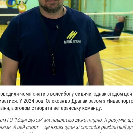
проводили чемпіонати з волейболу сидячи, однак згодом це
ватися. У 2024 році Олександр Драпак разом з «Інваспорт
аїни, а згодом створити ветеранську команду.
ом ГО “Міцні духом” ми працюємо дуже плідно. Я розумів, щ
ями. А цей спорт — це якраз один зі способів реабілітації для