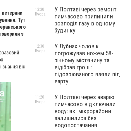
У Полтаві через ремонт
13:30
я ветерани
Вчора
тимчасово припинили
ування. Тут
розподіл газу в одному
теранського
будинку
говорили з
У Лубнах чоловік
12:30
Вчора
торазовий
погрожував ножем 58-
ох
річному містянину та
і знання він
відібрав гроші:
підозрюваного взяли під
варту
У Полтаві через аварію
11:20
Вчора
тимчасово відключили
воду: які мікрорайони
залишилися без
водопостачання