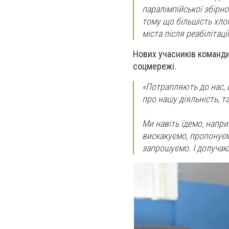
паралімпійської збірно
тому що більшість хлоп
міста після реабіліта
Нових учасників команди 
соцмережі.
«Потрапляють до нас, 
про нашу діяльність, т
Ми навіть їдемо, напр
вискакуємо, пропонуєм
запрошуємо. І долучаю