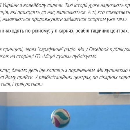
ї України з волейболу сидячи. Такі історії дуже надихають п
ців, які приходять до нас, залишаються. А ті, хто повертаєть
ції, намагаються продовжувати займатися спортом уже там.»
знаходять по-різному: у лікарнях, реабілітаційних центрах,
в принципі, через “сарафанне” радіо. Ми у Facebook публіку
акож на сторінці ГО «Міцні духом» публікуємо.
иклад, бачимо десь іде хлопець з пораненням. Ми зупиняємо
о йому прийти. У реабілітаційних центрах, по лікарнях ходи
ться, і тренуються.»