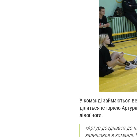
У команді займаються ве
ділиться історією Артур
лівої ноги.
«Артур доєднався до н
залишився в команді. В