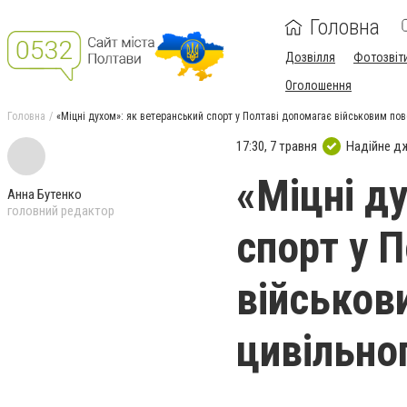
Головна
Дозвілля
Фотозвіт
Оголошення
Головна
«Міцні духом»: як ветеранський спорт у Полтаві допомагає військовим пов
17:30, 7 травня
Надійне д
«Міцні д
Анна Бутенко
головний редактор
спорт у 
військов
цивільно