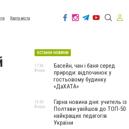
ота
Карта міста
ОСТАННІ НОВИНИ
й
Басейн, чан і баня серед
17:30
Вчора
природи: відпочинок у
гостьовому будинку
«ДаХАТА»
Гарна новина дня: учитель із
16:30
Вчора
Полтави увійшов до ТОП-50
найкращих педагогів
України