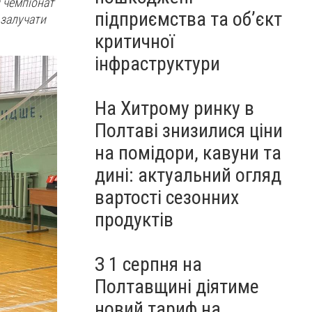
и чемпіонат
підприємства та об’єкт
 залучати
критичної
інфраструктури
На Хитрому ринку в
Полтаві знизилися ціни
на помідори, кавуни та
дині: актуальний огляд
вартості сезонних
продуктів
З 1 серпня на
Полтавщині діятиме
новий тариф на