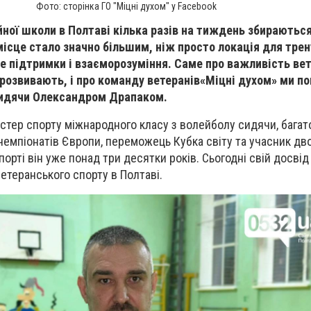
Фото: сторінка ГО "Міцні духом" у Facebook
айної школи в Полтаві кілька разів на тиждень збираютьс
місце стало значно більшим, ніж просто локація для трен
 підтримки і взаєморозуміння. Саме про важливість ве
 розвивають, і про команду ветеранів
«Міцні духом» ми по
сидячи Олександром Драпаком.
тер спорту міжнародного класу з волейболу сидячи, бага
 чемпіонатів Європи, переможець Кубка світу та учасник дв
порті він уже понад три десятки років. Сьогодні свій досвід 
етеранського спорту в Полтаві.