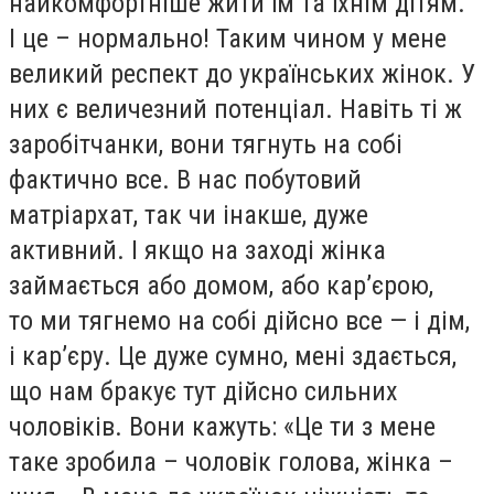
найкомфортніше жити їм та їхнім дітям.
І це – нормально! Таким чином у мене
великий респект до українських жінок. У
них є величезний потенціал. Навіть ті ж
заробітчанки, вони тягнуть на собі
фактично все. В нас побутовий
матріархат, так чи інакше, дуже
активний. І якщо на заході жінка
займається або домом, або кар’єрою,
то ми тягнемо на собі дійсно все — і дім,
і кар’єру. Це дуже сумно, мені здається,
що нам бракує тут дійсно сильних
чоловіків. Вони кажуть: «Це ти з мене
таке зробила – чоловік голова, жінка –