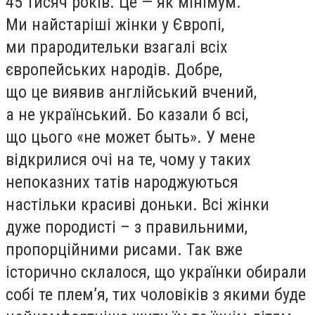
45 тисяч років. Це — як мінімум.
Ми найстаріші жінки у Європі,
ми прародительки взагалі всіх
європейських народів. Добре,
що це виявив англійський вчений,
а не український. Бо казали б всі,
що цього «не может быть». У мене
відкрилися очі на те, чому у таких
непоказних татів народжуються
настільки красиві доньки. Всі жінки
дуже породисті – з правильними,
пропорційними рисами. Так вже
історично склалося, що українки обирали
собі те плем’я, тих чоловіків з якими буде