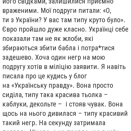
його свідками, залишилися приємно
враженими. Мої подруги питали: «О,
ти з України? У вас там типу круто було».
Євро пройшло дуже класно. Українці себе
показали там не як жлоби, які
збираються збити бабла і потра*тися
задешево. Хоча один негр на мою
подругу хотів в міліцію заявити. Я навіть
писала про це кудись у блог
на «Українську правду». Вона просто
сиділа, типу така красива тьолка –
каблуки, декольте – і стояв чувак. Вона
щось на нього дивилася – типу красивий
такий негр. На секунду затримала