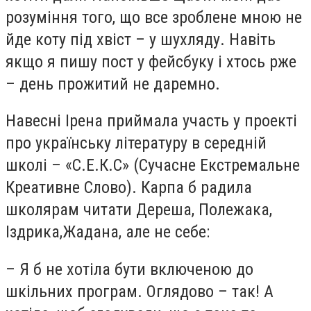
розуміння того, що все зроблене мною не
йде коту під хвіст – у шухляду. Навіть
якщо я пишу пост у фейсбуку і хтось рже
– день прожитий не даремно.
Навесні Ірена приймала участь у проекті
про українську літературу в середній
школі – «С.Е.К.С» (Сучасне Екстремальне
Креативне Слово). Карпа б радила
школярам читати Дереша, Полежака,
Іздрика,Жадана, але не себе:
– Я б не хотіла бути включеною до
шкільних програм. Оглядово – так! А