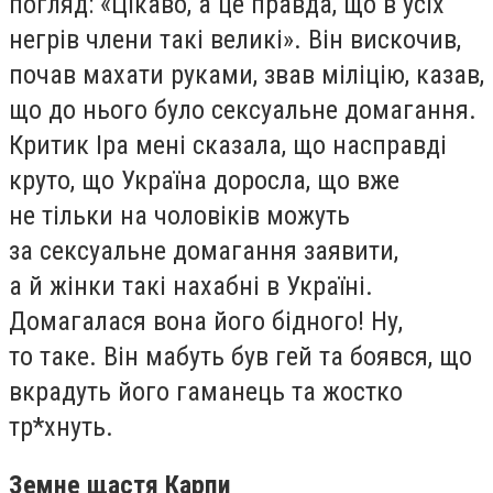
погляд: «Цікаво, а це правда, що в усіх
негрів члени такі великі». Він вискочив,
почав махати руками, звав міліцію, казав,
що до нього було сексуальне домагання.
Критик Іра мені сказала, що насправді
круто, що Україна доросла, що вже
не тільки на чоловіків можуть
за сексуальне домагання заявити,
а й жінки такі нахабні в Україні.
Домагалася вона його бідного! Ну,
то таке. Він мабуть був гей та боявся, що
вкрадуть його гаманець та жостко
тр*хнуть.
Земне щастя Карпи