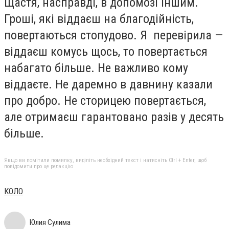
Щастя, насправді, в допомозі іншим.
Гроші, які віддаєш на благодійність,
повертаються стопудово. Я перевірила —
віддаєш комусь щось, то повертається
набагато більше. Не важливо кому
віддаєте. Не даремно в давнину казали
про добро. Не сторицею повертається,
але отримаєш гарантовано разів у десять
більше.
Якщо ви помітили помилку, виділіть необхідний текст і натисніть Ctrl + Enter, щоб
повідомити про це редакцію
КОЛО
Юлия Сулима