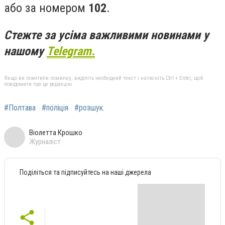
або за номером
102
.
Стежте за усіма важливими новинами у
нашому
Telegram.
Якщо ви помітили помилку, виділіть необхідний текст і натисніть Ctrl + Enter, щоб
повідомити про це редакцію
#Полтава
#поліція
#розшук.
Віолетта Крошко
Журналіст
Поділіться та підписуйтесь на наші джерела