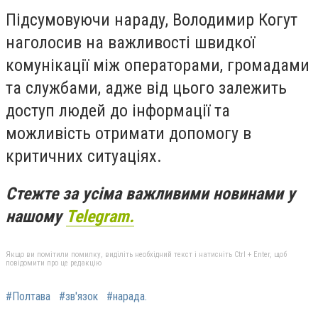
Підсумовуючи нараду, Володимир Когут
наголосив на важливості швидкої
комунікації між операторами, громадами
та службами, адже від цього залежить
доступ людей до інформації та
можливість отримати допомогу в
критичних ситуаціях.
Стежте за усіма важливими новинами у
нашому
Telegram.
Якщо ви помітили помилку, виділіть необхідний текст і натисніть Ctrl + Enter, щоб
повідомити про це редакцію
#Полтава
#зв'язок
#нарада.