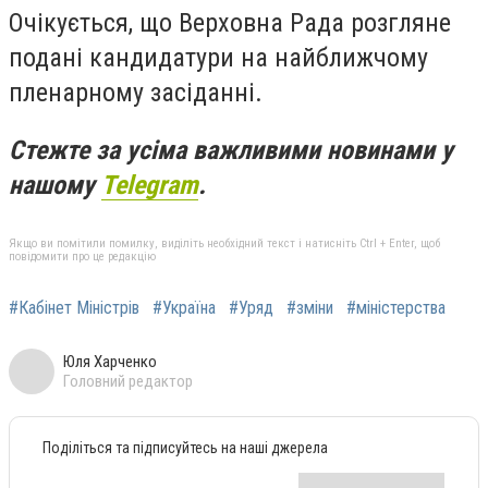
Очікується, що Верховна Рада розгляне
подані кандидатури на найближчому
пленарному засіданні.
Стежте за усіма важливими новинами у
нашому
Telegram
.
Якщо ви помітили помилку, виділіть необхідний текст і натисніть Ctrl + Enter, щоб
повідомити про це редакцію
#Кабінет Міністрів
#Україна
#Уряд
#зміни
#міністерства
Юля Харченко
Головний редактор
Поділіться та підписуйтесь на наші джерела