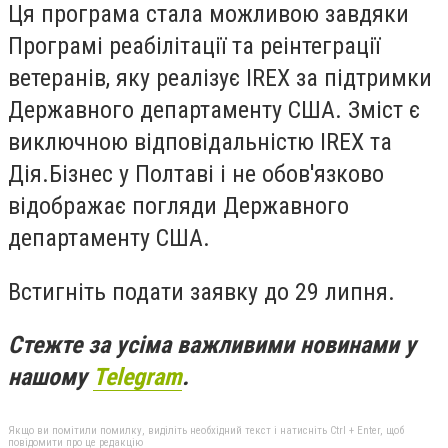
Ця програма стала можливою завдяки
Програмі реабілітації та реінтеграції
ветеранів, яку реалізує IREX за підтримки
Державного департаменту США. Зміст є
виключною відповідальністю IREX та
Дія.Бізнес у Полтаві і не обов'язково
відображає погляди Державного
департаменту США
.
Встигніть подати заявку до 29 липня.
Стежте за усіма важливими новинами у
нашому
Telegram
.
Якщо ви помітили помилку, виділіть необхідний текст і натисніть Ctrl + Enter, щоб
повідомити про це редакцію