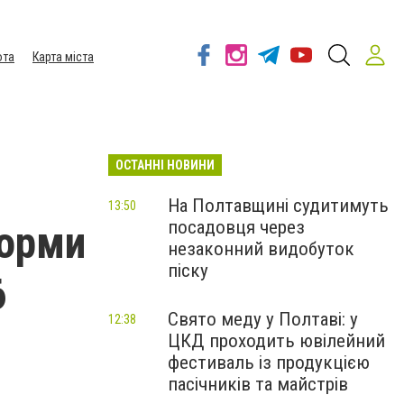
ота
Карта міста
ОСТАННІ НОВИНИ
На Полтавщині судитимуть
13:50
посадовця через
форми
незаконний видобуток
піску
6
Свято меду у Полтаві: у
12:38
ЦКД проходить ювілейний
фестиваль із продукцією
пасічників та майстрів