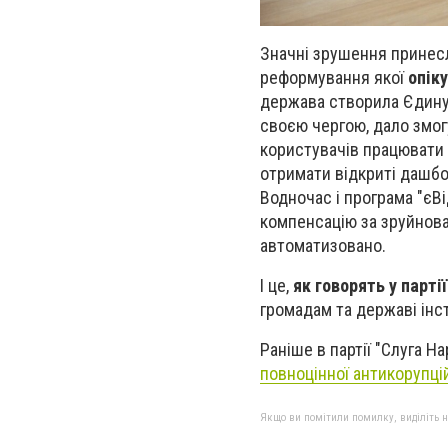
Значні зрушення принесла
реформування якої
опік
держава створила Єдину
своєю чергою, дало змог
користувачів працювати 
отримати відкриті дашбо
Водночас і програма "єВ
компенсацію за зруйноване
автоматизовано.
І це,
як говорять у парті
громадам та державі ін
Раніше в партії "Слуга 
повноцінної антикорупці
Якщо ви помітили помилку, виділіть нео