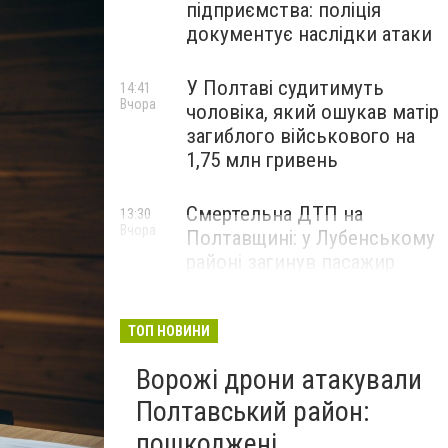
підприємства: поліція
документує наслідки атаки
У Полтаві судитимуть
14:41
Вчора
чоловіка, який ошукав матір
загиблого військового на
1,75 млн гривень
Смертельна ДТП на
13:30
Вчора
Полтавщині: у Лубенському
районі загинув пасажир
легковика
ТОП НОВИНИ
Ворожі дрони атакували
Полтавський район:
пошкоджені