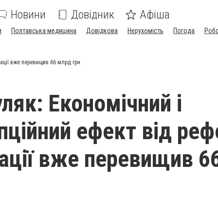
Новини
Довідник
Афіша
и
Полтавська медицина
Довідкова
Нерухомість
Погода
Роб
ації вже перевищив 66 млрд грн
ляк: Економічний і
пційний ефект від ре
ації вже перевищив 6