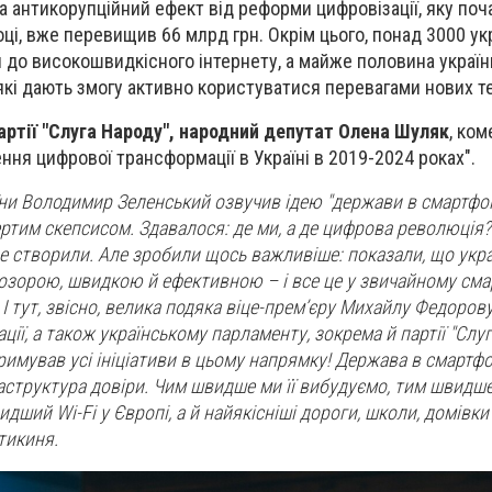
а антикорупційний ефект від реформи цифровізації, яку поч
ці, вже перевищив 66 млрд грн. Окрім цього, понад 3000 укр
до високошвидкісного інтернету, а майже половина україн
 які дають змогу активно користуватися перевагами нових те
артії "Слуга Народу", народний депутат Олена Шуляк
, ком
ння цифрової трансформації в Україні в 2019-2024 роках".
ни Володимир Зеленський озвучив ідею "держави в смартфоні
ертим скепсисом. Здавалося: де ми, а де цифрова революція?
 не створили. Але зробили щось важливіше: показали, що укр
озорою, швидкою й ефективною – і все це у звичайному сма
 тут, звісно, велика подяка віце-премʼєру Михайлу Федорову
ції, а також українському парламенту, зокрема й партії "Слуг
римував усі ініціативи в цьому напрямку! Держава в смартфо
раструктура довіри. Чим швидше ми її вибудуємо, тим швидше
ший Wi-Fi у Європі, а й найякісніші дороги, школи, домівки
ітикиня.