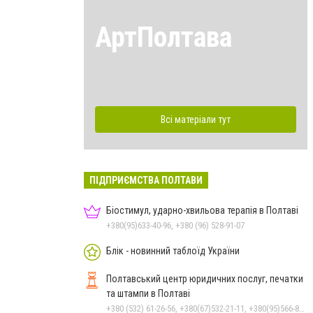
АртПолтава
Всі матеріали тут
ПІДПРИЄМСТВА ПОЛТАВИ
Біостимул, ударно-хвильова терапія в Полтаві
+380(95)633-40-96, +380 (96) 528-91-07
Блік - новинний таблоїд України
Полтавський центр юридичних послуг, печатки
та штампи в Полтаві
+380 (532) 61-26-56, +380(67)532-21-11, +380(95)566-81-74, +380(66)146-37-19