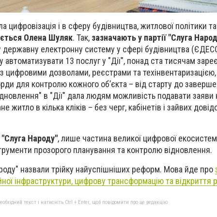
 цифровізація і в сферу будівництва, житлової політики та
ується Олена Шуляк
. Так,
зазначають у партії "Слуга Народ
 державну електронну систему у сфері будівництва (ЄДЕСС
у автоматизувати 13 послуг у "Дії", понад ста тисячам зар
з цифровими дозволами, реєстрами та техінвентаризацією,
рди для контролю кожного об’єкта – від старту до заверше
ідновлення" в "Дії" дала людям можливість подавати заяви 
 житло в кілька кліків – без черг, кабінетів і зайвих довід
ї "Слуга Народу"
, лише частина великої цифрової екосистем
струменти прозорого планування та контролю відновлення.
Народу" назвали трійку найуспішніших реформ. Мова йде про
йної інфраструктури, цифрову трансформацію та відкриття 
бхідний текст і натисніть Ctrl + Enter, щоб повідомити про це редакцію