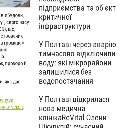
підприємства та об’єкт
 відбудови,
критичної
у"
, свого часу
інфраструктури
Б), що,
еєстрованих
 а громадам
У Полтаві через аварію
ння.
тимчасово відключили
на
воду: які мікрорайони
ок, прозоро й
залишилися без
водопостачання
и, яка дає
У Полтаві відкрилася
запуск
нова медична
ринку землі
.
клінікаReVital Олени
Шкурупій: сучасний