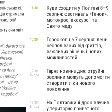
али
Куди сходити у Полтаві 8–9
аїнських сіл
11:30
серпня: фестиваль «Ґанок»,
ців отримали
мотокрос, екскурсії та
хнологій.
Свято меду
ентуючи звіт
Гороскоп на 7 серпня: день
10:20
несподіваних відкриттів,
", багато хто
важливих рішень і нових
 Український
можливостей
аїнська
ртфоні
 та його
Гарна новина дня: отруйні
17:30
Вчора
а Народу",
рослини можуть допомогти
ні – це не
створити ліки нового
 Україна
покоління
 та робочі
На Полтавщині дрон влучив
16:20
Вчора
у територію приватного