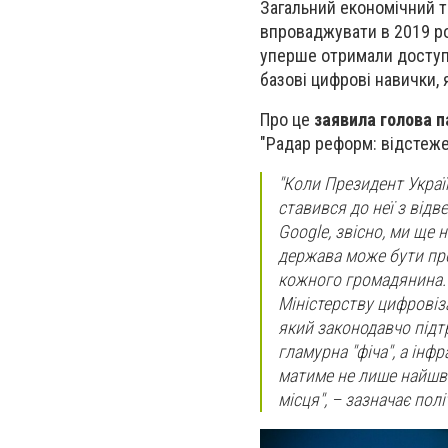
Загальний економічний т
впроваджувати в 2019 ро
уперше отримали доступ 
базові цифрові навички,
Про це
заявила голова п
"Радар реформ: відстеже
"Коли Президент Украї
ставився до неї з відв
Google, звісно, ми ще
держава може бути пр
кожного громадянина. І
Міністерству цифровіза
який законодавчо підт
гламурна "фіча", а інф
матиме не лише найшвид
місця", – зазначає пол