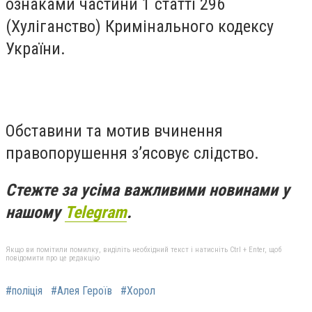
ознаками частини 1 статті 296
(Хуліганство) Кримінального кодексу
України.
Обставини та мотив вчинення
правопорушення з’ясовує слідство.
Стежте за усіма важливими новинами у
нашому
Telegram
.
Якщо ви помітили помилку, виділіть необхідний текст і натисніть Ctrl + Enter, щоб
повідомити про це редакцію
#поліція
#Алея Героїв
#Хорол