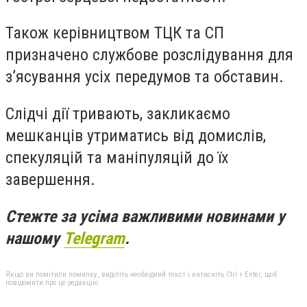
Також керівництвом ТЦК та СП
призначено службове розслідування для
з’ясування усіх передумов та обставин.
Слідчі дії тривають, закликаємо
мешканців утриматись від домислів,
спекуляцій та маніпуляцій до їх
завершення.
Стежте за усіма важливими новинами у
нашому
Telegram
.
Якщо ви помітили помилку, виділіть необхідний текст і натисніть Ctrl + Enter, щоб
повідомити про це редакцію