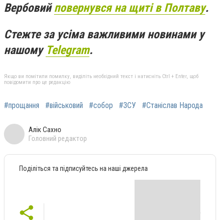
Вербовий
повернувся на щиті в Полтаву
.
Стежте за усіма важливими новинами у
нашому
Telegram
.
Якщо ви помітили помилку, виділіть необхідний текст і натисніть Ctrl + Enter, щоб
повідомити про це редакцію
#прощання
#військовий
#собор
#ЗСУ
#Станіслав Народа
Алік Сахно
Головний редактор
Поділіться та підписуйтесь на наші джерела