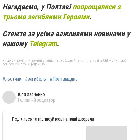
Нагадаємо, у Полтаві
попрощалися з
трьома загиблими Героями
.
Стежте за усіма важливими новинами у
нашому
Telegram
.
Якщо ви помітили помилку, виділіть необхідний текст і натисніть Ctrl + Enter, щоб
повідомити про це редакцію
#льотчик
#загибель
#Полтавщина
Юля Харченко
Головний редактор
Поділіться та підписуйтесь на наші джерела