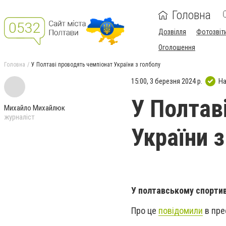
Головна
Дозвілля
Фотозвіт
Оголошення
Головна
У Полтаві проводять чемпіонат України з голболу
15:00, 3 березня 2024 р.
На
У Полтав
Михайло Михайлюк
журналіст
України з
У полтавському спортив
Про це
повідомили
в пре