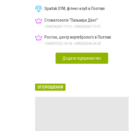
Spartak GYM, фітнес-клуб в Полтаві
Стоматологія "Пальміра Дент"
+380(96)407-77-37, +380(50)407-77-37
Росток, центр вертебрології в Полтаві
+380(97)522-18-18, +380(95)246-24-28
Додати підприємство
ОГОЛОШЕННЯ