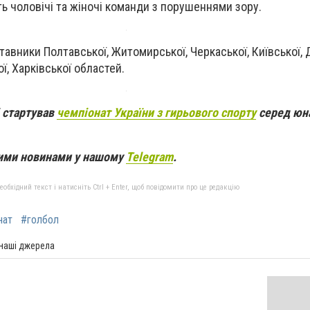
ть чоловічі та жіночі команди з порушеннями зору.
авники Полтавської, Житомирської, Черкаської, Київської, 
ї, Харківської областей.
і стартував
чемпіонат України з гирьового спорту
серед юна
вими новинами у нашому
Telegram
.
бхідний текст і натисніть Ctrl + Enter, щоб повідомити про це редакцію
нат
#голбол
 наші джерела