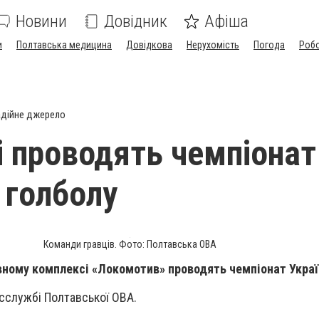
Новини
Довідник
Афіша
и
Полтавська медицина
Довідкова
Нерухомість
Погода
Роб
дійне джерело
і проводять чемпіонат
 голболу
Команди гравців. Фото: Полтавська ОВА
ному комплексі «Локомотив» проводять чемпіонат Україн
сслужбі Полтавської ОВА.