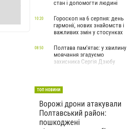
стан і допомогти людині
Гороскоп на 6 серпня: день
10:20
гармонії, нових знайомств і
важливих змін у стосунках
Полтава пам’ятає: у хвилину
08:50
мовчання згадуємо
захисника Сергія Дзюбу
ТОП НОВИНИ
Ворожі дрони атакували
Полтавський район:
пошкоджені