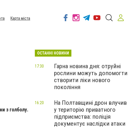
ота
Карта міста
ОСТАННІ НОВИНИ
Гарна новина дня: отруйні
17:30
рослини можуть допомогти
створити ліки нового
покоління
На Полтавщині дрон влучив
16:20
у територію приватного
и з голболу.
підприємства: поліція
документує наслідки атаки