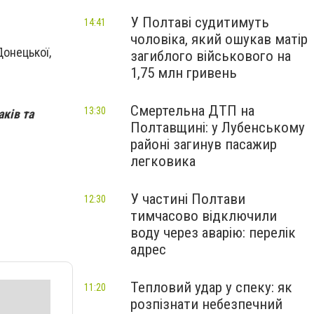
У Полтаві судитимуть
14:41
чоловіка, який ошукав матір
Донецької,
загиблого військового на
1,75 млн гривень
Смертельна ДТП на
13:30
ків та
Полтавщині: у Лубенському
районі загинув пасажир
легковика
У частині Полтави
12:30
тимчасово відключили
воду через аварію: перелік
адрес
Тепловий удар у спеку: як
11:20
розпізнати небезпечний