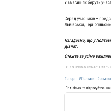
У змаганнях беруть учас
Серед учасників – предст
Львівської, Тернопільсько
Нагадаємо, що у Полтав
дівчат.
Стежте за усіма важли
Якщо ви помітили помилку, виділіть нео
#спорт
#Полтава
#чемпіо
Поділіться та підписуйтесь на