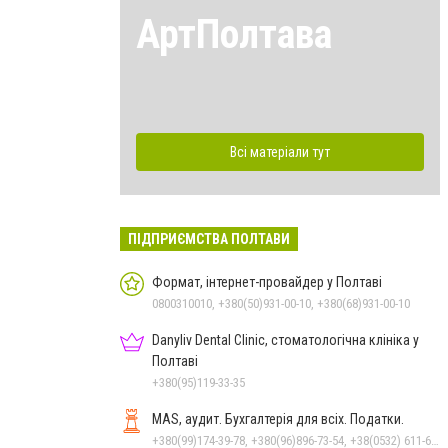
АртПолтава
Всі матеріали тут
ПІДПРИЄМСТВА ПОЛТАВИ
Формат, інтернет-провайдер у Полтаві
0800310010, +380(50)931-00-10, +380(68)931-00-10
Danyliv Dental Clinic, стоматологічна клініка у
Полтаві
+380(95)119-33-35
MAS, аудит. Бухгалтерія для всіх. Податки.
+380(99)174-39-78, +380(96)896-73-54, +38(0532) 611-612