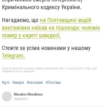
Кримінального кодексу України.
Нагадаємо, що
на Полтавщині водій
вантажівки наїхав на пішохода: чоловік
помер у кареті швидкої.
Стежте за усіма новинами у нашому
Telegram.
Якщо ви помітили помилку, виділіть необхідний текст і натисніть Ctrl + Enter, щоб
повідомити про це редакцію
#дтп
#аварія
#легковик
#Полтава
Михайло Михайлюк
журналіст