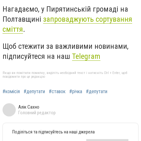
Нагадаємо, у Пирятинській громаді на
Полтавщині
запроваджують сортування
сміття
.
Щоб стежити за важливими новинами,
підписуйтеся на наш
Telegram
Якщо ви помітили помилку, виділіть необхідний текст і натисніть Ctrl + Enter, щоб
повідомити про це редакцію
#комісія
#депутати
#ставок
#річка
#депутати
Алік Сахно
Головний редактор
Поділіться та підписуйтесь на наші джерела