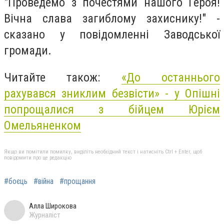
"Проведемо з почестями нашого Героя!
Вічна слава загиблому захиснику!" -
сказано у повідомленні Заводської
громади.
Читайте також:
«До останнього
рахувався зниклим безвісти» - у Опішні
попрощалися з бійцем Юрієм
Омельяненком
Якщо ви помітили помилку, виділіть необхідний текст і натисніть Ctrl + Enter, щоб
повідомити про це редакцію
#боєць
#війна
#прощання
Алла Широкова
Журналіст