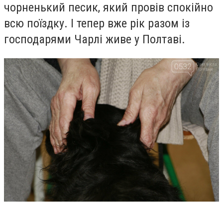
чорненький песик, який провів спокійно
всю поїздку. І тепер вже рік разом із
господарями Чарлі живе у Полтаві.