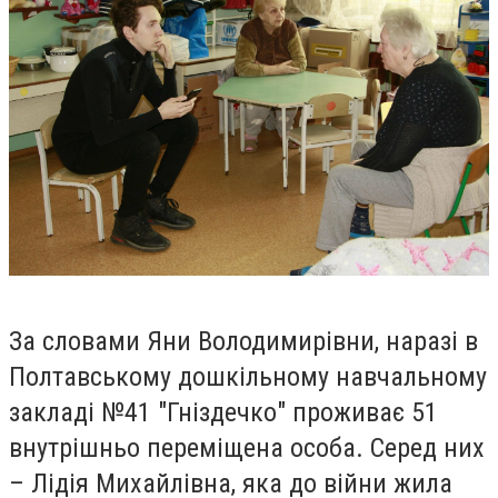
За словами Яни Володимирівни, наразі в
Полтавськ
ому
дошкільн
ому
навчальн
ому
заклад
і
№41 "Гніздечко"
проживає 51
внутрішньо переміщена особа. Серед них
– Лідія Михайлівна, яка до війни жила