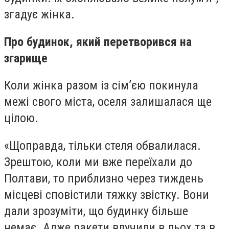
згадує
жінка.
Про будинок, який перетворився на
згарище
Коли жінка разом із сім’єю покинула
межі свого міста, оселя залишалася ще
цілою.
«Щоправда, тільки стеля обвалилася.
Зрештою, коли ми вже переїхали до
Полтави, то приблизно через тиждень
місцеві сповістили тяжку звістку. Вони
дали зрозуміти, що будинку більше
немає. Адже ракети влучили в льох та в