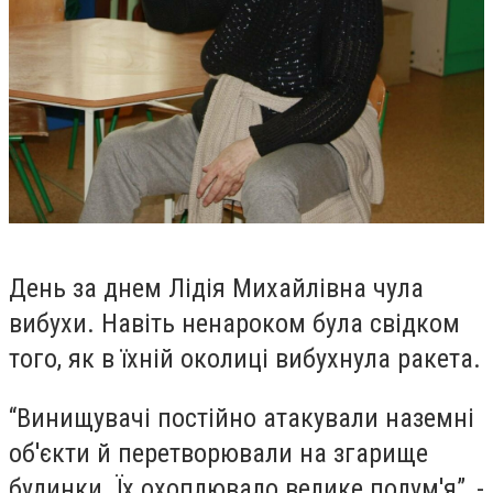
День за днем Лідія Михайлівна чула
вибухи. Навіть ненароком була свідком
того, як в їхній околиці вибухнула ракета.
“Винищувачі постійно атакували наземні
об'єкти й перетворювали на згарище
будинки. Їх охоплювало велике полум'я”, -