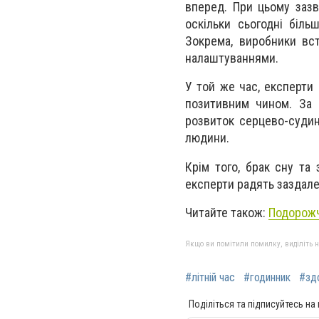
вперед. При цьому зазв
оскільки сьогодні біль
Зокрема, виробники вс
налаштуваннями.
У той же час, експерти
позитивним чином. За 
розвиток серцево-судин
людини.
Крім того, брак сну та
експерти радять заздале
Читайте також:
Подорожча
Якщо ви помітили помилку, виділіть нео
#літній час
#годинник
#зд
Поділіться та підписуйтесь на