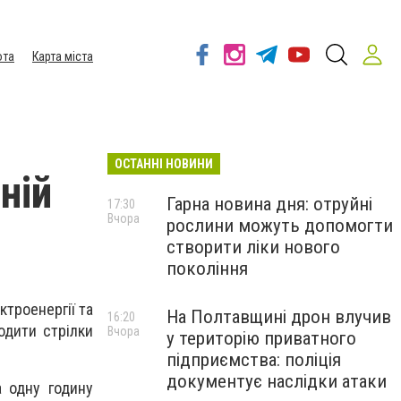
ота
Карта міста
ОСТАННІ НОВИНИ
ній
Гарна новина дня: отруйні
17:30
Вчора
рослини можуть допомогти
створити ліки нового
покоління
ктроенергії та
На Полтавщині дрон влучив
16:20
одити стрілки
Вчора
у територію приватного
підприємства: поліція
документує наслідки атаки
а одну годину