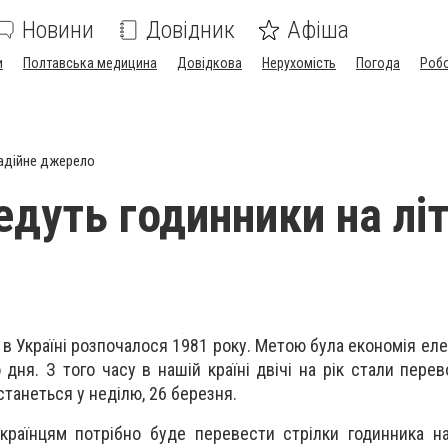
Новини
Довідник
Афіша
и
Полтавська медицина
Довідкова
Нерухомість
Погода
Роб
адійне джерело
едуть годинники на літ
в Україні розпочалося 1981 року. Метою була економія еле
дня. З того часу в нашій країні двічі на рік стали перев
станеться у неділю, 26 березня.
країнцям потрібно буде перевести стрілки годинника н