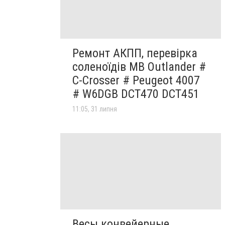
Ремонт АКПП, перевірка
соленоїдів MB Outlander #
C-Crosser # Peugeot 4007
# W6DGB DCT470 DCT451
11:05, 31 липня
Весы конвейерные