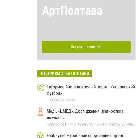
АртПолтава
Всі матеріали тут
ПІДПРИЄМСТВА ПОЛТАВИ
Інформаційно-аналітичний портал «Український
футбол»
+380(44)570-62-50
Мед.L «ЦМЕД». Дослідження, діагностика,
лікування
+380(50)511-77-47, +380(67)511-77-47, +380(53)257-08-18
FanDay.net – головний спортивний портал