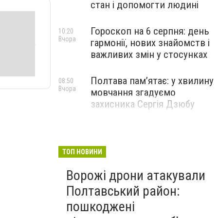
стан і допомогти людині
Гороскоп на 6 серпня: день
10:20
Вчора
гармонії, нових знайомств і
важливих змін у стосунках
Полтава пам’ятає: у хвилину
08:50
Вчора
мовчання згадуємо
захисника Сергія Дзюбу
ТОП НОВИНИ
Ворожі дрони атакували
Полтавський район:
пошкоджені