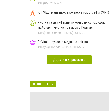
+38 (044) 247-12-78
ІСТ МЕД, магнітно-резонансна томографія (МРТ)
Чистка та дезінфекція пухо-пір´яних подушок,
майстерня чистки подушок в Полтаві
+380(95)815-02-80, +380(67)153-43-20
ReVital — сучасна медична клініка
+380(66)888-22-11, +380(77)888-44-55
Додати підприємство
ОГОЛОШЕННЯ