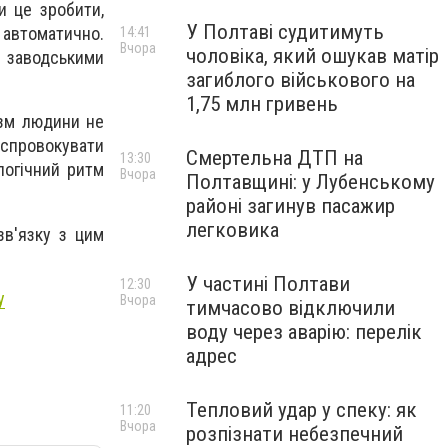
и це зробити,
У Полтаві судитимуть
 автоматично.
14:41
Вчора
чоловіка, який ошукав матір
 заводськими
загиблого військового на
1,75 млн гривень
ізм людини не
спровокувати
Смертельна ДТП на
13:30
логічний ритм
Вчора
Полтавщині: у Лубенському
районі загинув пасажир
легковика
зв'язку з цим
У частині Полтави
12:30
у
Вчора
тимчасово відключили
воду через аварію: перелік
адрес
Тепловий удар у спеку: як
11:20
Вчора
розпізнати небезпечний