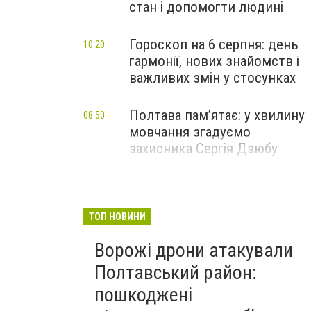
стан і допомогти людині
Гороскоп на 6 серпня: день
10:20
гармонії, нових знайомств і
важливих змін у стосунках
Полтава пам’ятає: у хвилину
08:50
мовчання згадуємо
захисника Сергія Дзюбу
ТОП НОВИНИ
Ворожі дрони атакували
Полтавський район:
пошкоджені