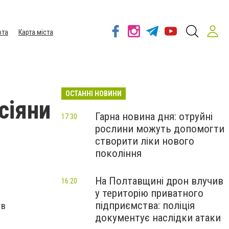
ота
Карта міста
ОСТАННІ НОВИНИ
сіяни
Гарна новина дня: отруйні
17:30
рослини можуть допомогти
створити ліки нового
покоління
На Полтавщині дрон влучив
16:20
у територію приватного
підприємства: поліція
 в
документує наслідки атаки