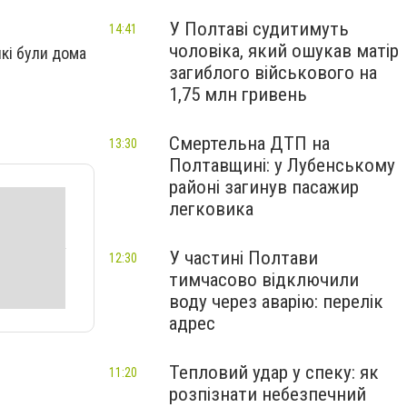
У Полтаві судитимуть
14:41
чоловіка, який ошукав матір
які були дома
загиблого військового на
1,75 млн гривень
Смертельна ДТП на
13:30
Полтавщині: у Лубенському
районі загинув пасажир
легковика
У частині Полтави
12:30
тимчасово відключили
воду через аварію: перелік
адрес
Тепловий удар у спеку: як
11:20
розпізнати небезпечний