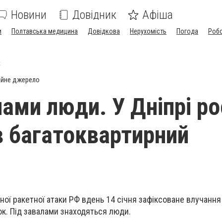
Новини
Довідник
Афіша
и
Полтавська медицина
Довідкова
Нерухомість
Погода
Роб
к
ійне джерело
лами люди. У Дніпрі ро
в багатоквартирний
ної ракетної атаки РФ вдень 14 січня зафіксоване влучання
к. Під завалами знаходяться люди.