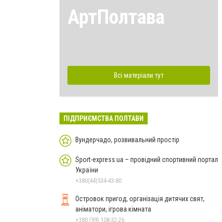
АртПолтава
Всі матеріали тут
ПІДПРИЄМСТВА ПОЛТАВИ
Вундерчадо, розвивальний простір
Sport-express.ua – провідний спортивний портал
України
+380(44)534-43-80
Островок пригод, організація дитячих свят,
аніматори, ігрова кімната
+380 (99) 108-32-26