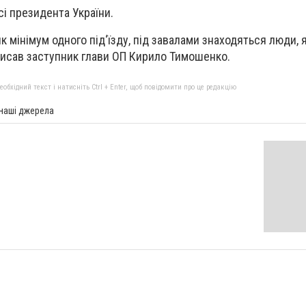
сі президента України.
 мінімум одного під‘їзду, під завалами знаходяться люди, 
писав заступник глави ОП Кирило Тимошенко.
бхідний текст і натисніть Ctrl + Enter, щоб повідомити про це редакцію
 наші джерела