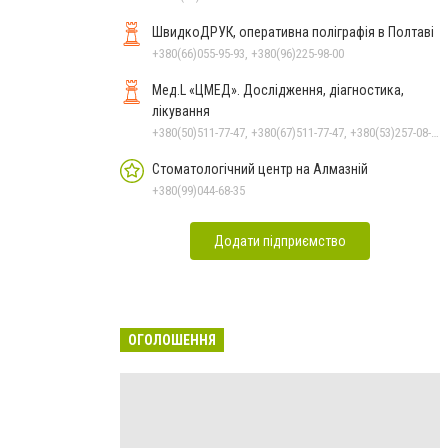
ШвидкоДРУК, оперативна поліграфія в Полтаві
+380(66)055-95-93, +380(96)225-98-00
Мед.L «ЦМЕД». Дослідження, діагностика,
лікування
+380(50)511-77-47, +380(67)511-77-47, +380(53)257-08-18
Стоматологічний центр на Алмазній
+380(99)044-68-35
Додати підприємство
ОГОЛОШЕННЯ