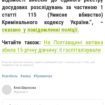
досудових розслідувань за частиною 1
статті 115 (Умисне вбивство)
Кримінального кодексу України.”, –
сказано у повідомленні поліції.
Читайте також:
На Полтавщині автівка
збила 15-річну дівчину: її госпіталізували
Якщо ви помітили помилку, виділіть необхідний текст і натисніть Ctrl + Enter, щоб
повідомити про це редакцію
#загибель
#жінка
#Кременчук
Алла Широкова
Журналіст