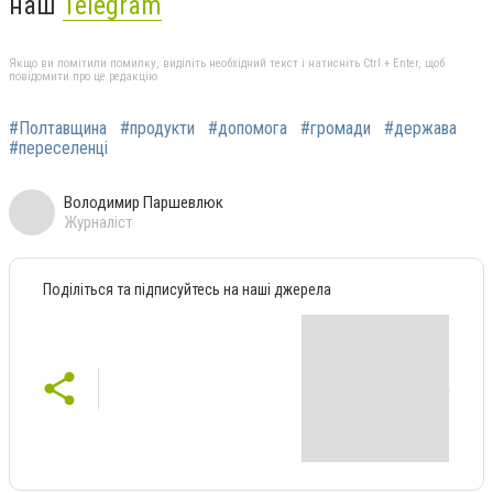
наш
Telegram
Якщо ви помітили помилку, виділіть необхідний текст і натисніть Ctrl + Enter, щоб
повідомити про це редакцію
#Полтавщина
#продукти
#допомога
#громади
#держава
#переселенці
Володимир Паршевлюк
Журналіст
Поділіться та підписуйтесь на наші джерела