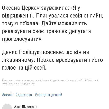
Оксана Деркач зауважила: «Я у
відрядженні. Планувалася сесія онлайн,
тому я поїхала. Дайте можливість
реалізувати своє право як депутата
проголосувати».
Денис Поліщук пояснює, що він на
лікарняному. Прохає враховувати і його
голос на цій сесії.
Якщо ви помітили помилку, виділіть необхідний текст і натисніть Ctrl + Enter, щоб
повідомити про це редакцію
#сесія
#депутати
#порядок денний
Алла Широкова