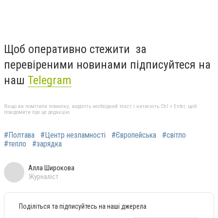
Щоб оперативно стежити за
перевіреними новинами підписуйтеся на
наш
Telegram
Якщо ви помітили помилку, виділіть необхідний текст і натисніть Ctrl + Enter, щоб
повідомити про це редакцію
#Полтава
#Центр незламності
#Європейська
#світло
#тепло
#зарядка
Алла Широкова
Журналіст
Поділіться та підписуйтесь на наші джерела