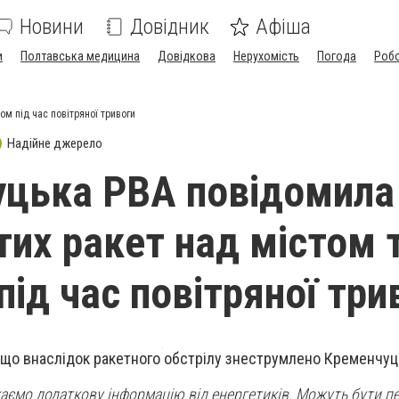
Новини
Довідник
Афіша
и
Полтавська медицина
Довідкова
Нерухомість
Погода
Роб
м під час повітряної тривоги
Надійне джерело
цька РВА повідомила
тих ракет над містом 
під час повітряної три
 що внаслідок ракетного обстрілу знеструмлено Кременчуц
каємо додаткову інформацію від енергетиків. Можуть бути пе