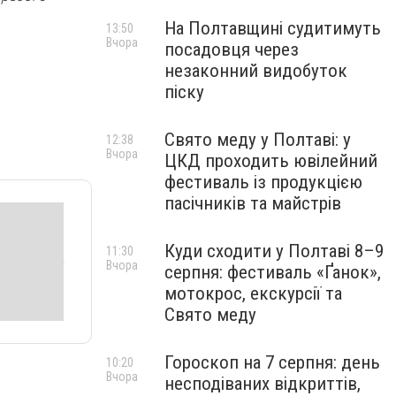
На Полтавщині судитимуть
13:50
Вчора
посадовця через
незаконний видобуток
піску
Свято меду у Полтаві: у
12:38
Вчора
ЦКД проходить ювілейний
фестиваль із продукцією
пасічників та майстрів
Куди сходити у Полтаві 8–9
11:30
Вчора
серпня: фестиваль «Ґанок»,
мотокрос, екскурсії та
Свято меду
Гороскоп на 7 серпня: день
10:20
Вчора
несподіваних відкриттів,