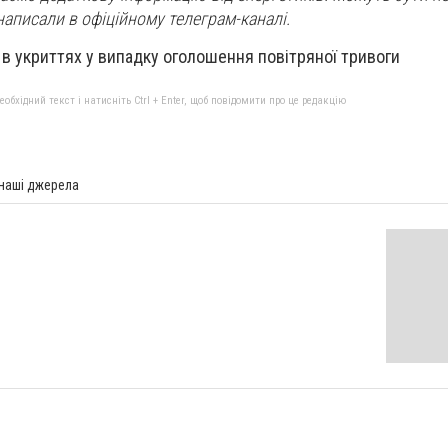
написали в офіційному телеграм-каналі.
 в укриттях у випадку оголошення повітряної тривоги
бхідний текст і натисніть Ctrl + Enter, щоб повідомити про це редакцію
 наші джерела