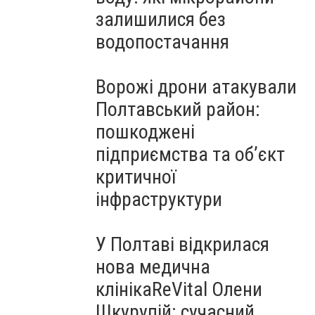
залишилися без
водопостачання
Ворожі дрони атакували
Полтавський район:
пошкоджені
підприємства та об’єкт
критичної
інфраструктури
У Полтаві відкрилася
нова медична
клінікаReVital Олени
Шкурупій: сучасний