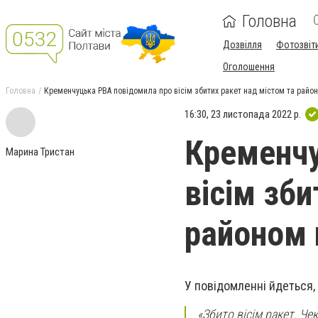
Головна
Дозвілля
Фотозвіт
Оголошення
Головна
Кременчуцька РВА повідомила про вісім збитих ракет над містом та районо
16:30, 23 листопада 2022 р.
Кременчу
Марина Тристан
вісім зби
районом 
У повідомленні йдеться,
«Збито вісім ракет. Че