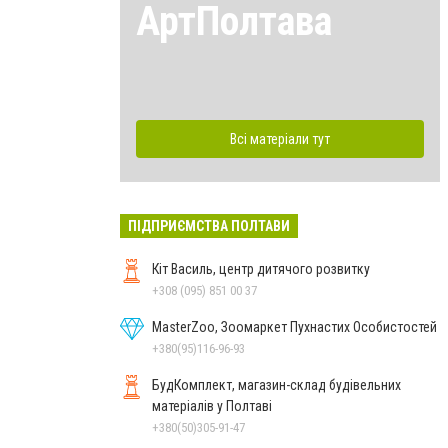
АртПолтава
Всі матеріали тут
ПІДПРИЄМСТВА ПОЛТАВИ
Кіт Василь, центр дитячого розвитку
+308 (095) 851 00 37
MasterZoo, Зоомаркет Пухнастих Особистостей
+380(95)116-96-93
БудКомплект, магазин-склад будівельних
матеріалів у Полтаві
+380(50)305-91-47