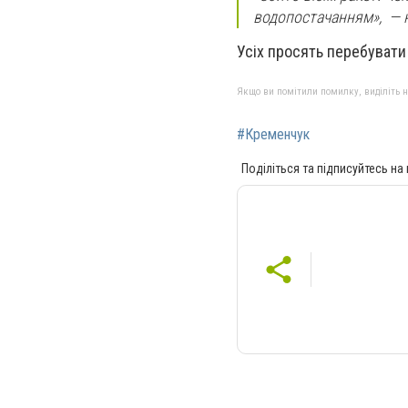
водопостачанням»,
— 
Усіх просять перебувати
Якщо ви помітили помилку, виділіть нео
#Кременчук
Поділіться та підписуйтесь на