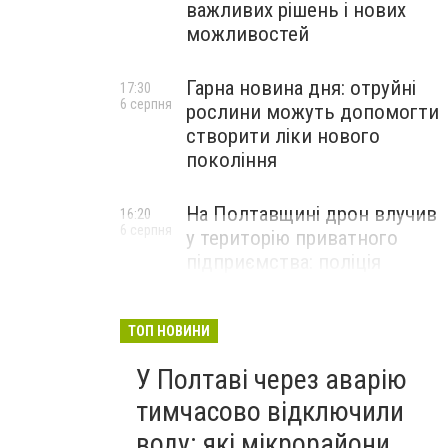
важливих рішень і нових
можливостей
Гарна новина дня: отруйні
17:30
6 серпня
рослини можуть допомогти
створити ліки нового
покоління
На Полтавщині дрон влучив
16:20
6 серпня
у територію приватного
підприємства: поліція
документує наслідки атаки
ТОП НОВИНИ
У Полтаві через аварію
тимчасово відключили
воду: які мікрорайони