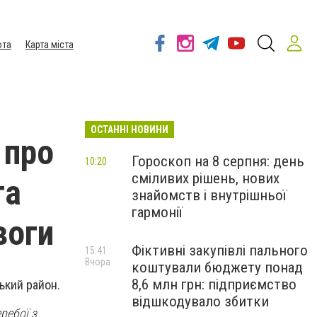
ота
Карта міста
ОСТАННІ НОВИНИ
 про
Гороскоп на 8 серпня: день
10:20
сміливих рішень, нових
та
знайомств і внутрішньої
гармонії
воги
Фіктивні закупівлі пального
15:41
Вчора
коштували бюджету понад
8,6 млн грн: підприємство
ький район.
відшкодувало збитки
ребої з