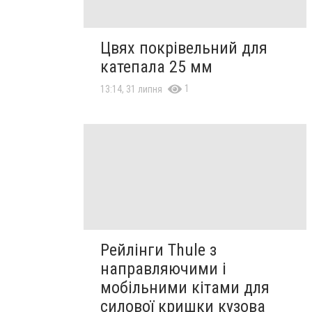
Цвях покрівельний для
катепала 25 мм
1
13:14, 31 липня
Рейлінги Thule з
направляючими і
мобільними кітами для
силової кришки кузова