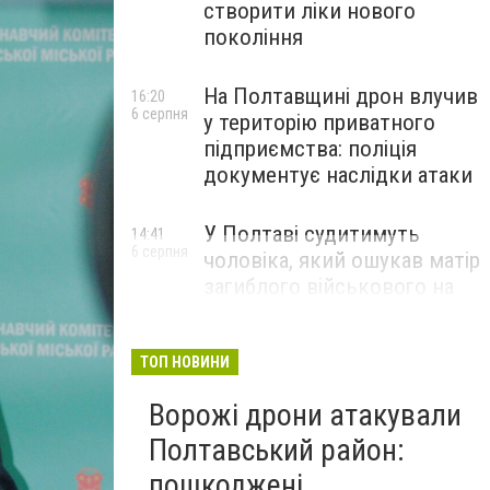
створити ліки нового
покоління
На Полтавщині дрон влучив
16:20
6 серпня
у територію приватного
підприємства: поліція
документує наслідки атаки
У Полтаві судитимуть
14:41
6 серпня
чоловіка, який ошукав матір
загиблого військового на
1,75 млн гривень
ТОП НОВИНИ
Ворожі дрони атакували
Полтавський район:
пошкоджені