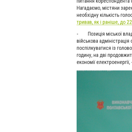
питання кореспондента 
Нагадаємо, містяни зареє
необхідну кількість голос
тривав, як і раніше, до 2
-
Позиція м
іської вла
військова адміністрація 
поспілкуватися із голово
годину, на дві продовжит
економії електроенергії,