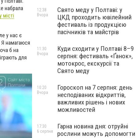
у Полтаві.
же набрала
Свято меду у Полтаві: у
12:38
у місті
Вчора
ЦКД проходить ювілейний
фестиваль із продукцією
пасічників та майстрів
ле у нас є
. Я намагаюся
Куди сходити у Полтаві 8–9
11:30
оча б на
Вчора
серпня: фестиваль «Ґанок»,
зіграють для
мотокрос, екскурсії та
Свято меду
Гороскоп на 7 серпня: день
10:20
Вчора
несподіваних відкриттів,
важливих рішень і нових
можливостей
Гарна новина дня: отруйні
17:30
6 серпня
рослини можуть допомогти