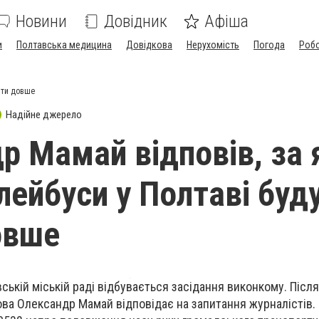
Новини
Довідник
Афіша
и
Полтавська медицина
Довідкова
Нерухомість
Погода
Роб
ити довше
Надійне джерело
р Мамай відповів, за 
лейбуси у Полтаві буд
овше
ській міській раді відбувається засідання виконкому. Після
ва Олександр Мамай відповідає на запитання журналістів. 