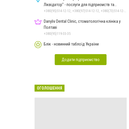
Ліквідатор" - послуги для підприємств та
населення
+380(95)514-12-12, +380(97)514-12-12, +380(73)514-12-12
Danyliv Dental Clinic, стоматологічна клініка у
Полтаві
+380(95)119-33-35
Блік - новинний таблоїд України
Додати підприємство
ОГОЛОШЕННЯ