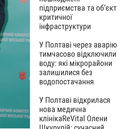
підприємства та об’єкт
критичної
інфраструктури
У Полтаві через аварію
тимчасово відключили
воду: які мікрорайони
залишилися без
водопостачання
У Полтаві відкрилася
нова медична
клінікаReVital Олени
Шкурупій: сучасний