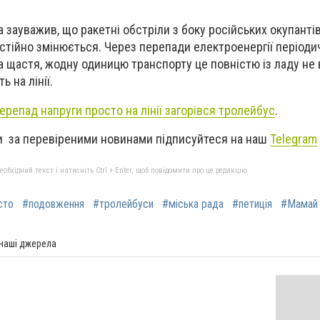
а зауважив, що ракетні обстріли з боку російських окупанті
остійно змінюється. Через перепади електроенергії період
а щастя, жодну одиницю транспорту це повністю із ладу не 
 на лінії.
ерепад напруги просто на лінії загорівся тролейбус
.
 за перевіреними новинами підписуйтеся на наш
Telegram
бхідний текст і натисніть Ctrl + Enter, щоб повідомити про це редакцію
сто
#подовження
#тролейбуси
#міська рада
#петиція
#Мамай
 наші джерела