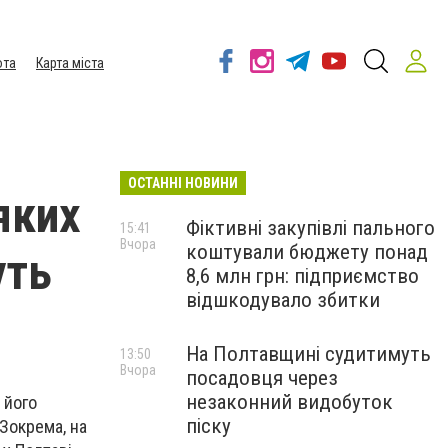
ота
Карта міста
ОСТАННІ НОВИНИ
яких
Фіктивні закупівлі пального
15:41
Вчора
коштували бюджету понад
уть
8,6 млн грн: підприємство
відшкодувало збитки
На Полтавщині судитимуть
13:50
Вчора
посадовця через
незаконний видобуток
 його
піску
Зокрема, на