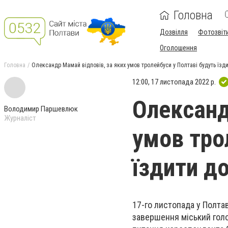
Головна
Дозвілля
Фотозвіт
Оголошення
Головна
Олександр Мамай відповів, за яких умов тролейбуси у Полтаві будуть їзд
12:00, 17 листопада 2022 р.
Олександ
Володимир Паршевлюк
Журналіст
умов тро
їздити д
17-го листопада у Полтав
завершення міський голо