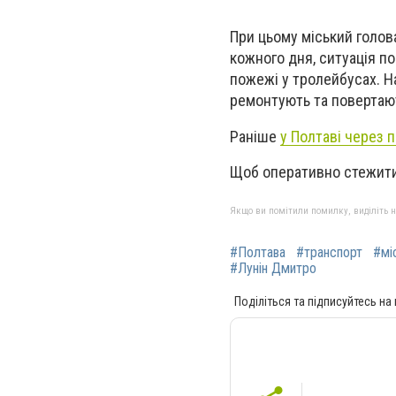
При цьому міський голов
кожного дня, ситуація п
пожежі у тролейбусах. Н
ремонтують та повертають
Раніше
у Полтаві через п
Щоб оперативно стежити
Якщо ви помітили помилку, виділіть нео
#Полтава
#транспорт
#мі
#Лунін Дмитро
Поділіться та підписуйтесь на