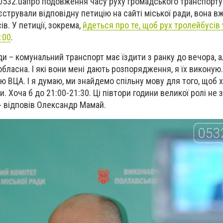
0532.
ua
про подовження часу руху громадського транспорту 
стрували відповідну петицію на сайті міської ради, вона в
ів. У петиції, зокрема,
йдеться про те, щоб рух тролейбусів 
2:00
.
ди – комунальний транспорт має їздити з ранку до вечора, а
обласна. І які вони мені дають розпорядження, я їх виконую
ю ВЦА. І я думаю, ми знайдемо спільну мову для того, щоб х
и. Хоча б до 21:00-21:30. Ці півтори години великої ролі не 
 - відповів Олександр Мамай.