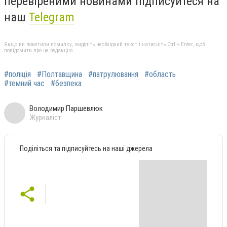
перевіреними новинами підписуйтеся на
наш
Telegram
Якщо ви помітили помилку, виділіть необхідний текст і натисніть Ctrl + Enter, щоб
повідомити про це редакцію
#поліція
#Полтавщина
#патрулювання
#область
#темний час
#безпека
Володимир Паршевлюк
Журналіст
Поділіться та підписуйтесь на наші джерела