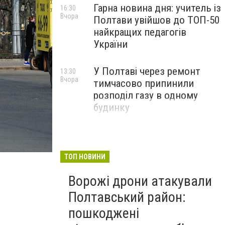
Гарна новина дня: учитель із
16:30
Вчора
Полтави увійшов до ТОП-50
найкращих педагогів
України
У Полтаві через ремонт
13:30
Вчора
тимчасово припинили
розподіл газу в одному
будинку
ТОП НОВИНИ
Ворожі дрони атакували
Полтавський район:
пошкоджені