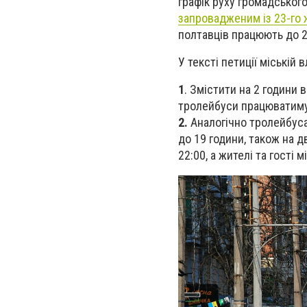
графік руху громадського
запровадженим із 23-го 
полтавців працюють до 20
У тексті петиції міській
1
. Змістити на 2 години в
тролейбуси працюватимут
2.
Аналогічно тролейбуса
до 19 години, також на 
22:00, а жителі та гості