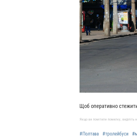
Щоб оперативно стежити
Якщо ви помітили помилку, виділіть нео
#Полтава
#тролейбуси
#м