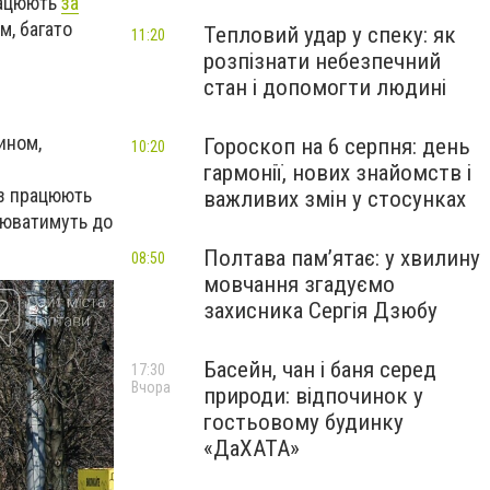
працюють
за
им, багато
Тепловий удар у спеку: як
11:20
розпізнати небезпечний
стан і допомогти людині
чином,
Гороскоп на 6 серпня: день
10:20
гармонії, нових знайомств і
аз працюють
важливих змін у стосунках
ацюватимуть до
Полтава пам’ятає: у хвилину
08:50
мовчання згадуємо
захисника Сергія Дзюбу
Басейн, чан і баня серед
17:30
Вчора
природи: відпочинок у
гостьовому будинку
«ДаХАТА»