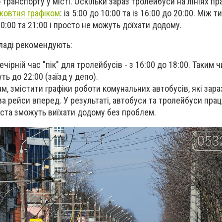
 транспорту у місті. Оскільки зараз тролейбуси на лініях 
жовтня графіком
: із 5:00 до 10:00 та із 16:00 до 20:00. Між т
:00 та 21:00 і просто не можуть доїхати додому.
 владі рекомендують:
ечірній час "пік" для тролейбусів - з 16:00 до 18:00. Таким 
ь до 22:00 (заїзд у депо).
м, змістити графіки роботи комунальних автобусів, які зар
два рейси вперед. У результаті, автобуси та тролейбуси пр
 міста зможуть виїхати додому без проблем.