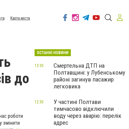
ота
Карта міста
ОСТАННІ НОВИНИ
ть
Смертельна ДТП на
13:30
Полтавщині: у Лубенському
ів до
районі загинув пасажир
легковика
У частині Полтави
12:30
тимчасово відключили
воду через аварію: перелік
час роботи
адрес
у змінити