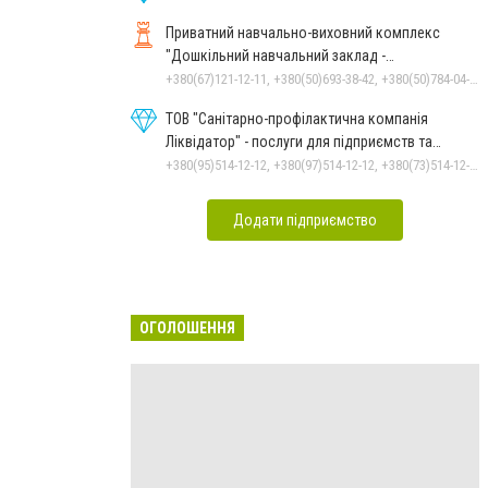
Приватний навчально-виховний комплекс
"Дошкільний навчальний заклад -
спеціалізована школа" О.Данько
+380(67)121-12-11, +380(50)693-38-42, +380(50)784-04-59, +380(99)780-86-98
ТОВ "Санітарно-профілактична компанія
Ліквідатор" - послуги для підприємств та
населення
+380(95)514-12-12, +380(97)514-12-12, +380(73)514-12-12
Додати підприємство
ОГОЛОШЕННЯ