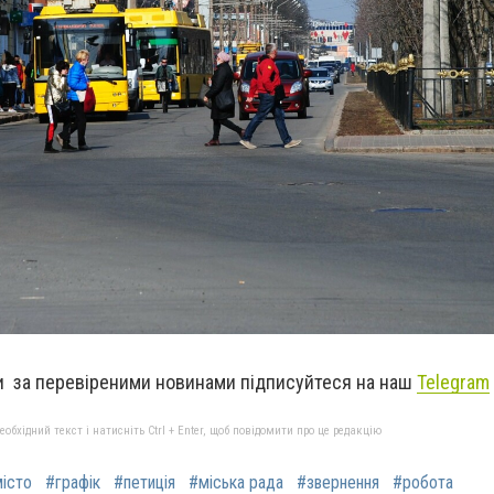
 за перевіреними новинами підписуйтеся на наш
Telegram
бхідний текст і натисніть Ctrl + Enter, щоб повідомити про це редакцію
істо
#графік
#петиція
#міська рада
#звернення
#робота