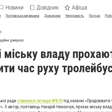
Новини
Довідник
Афіша
и
Полтавська медицина
Довідкова
Нерухомість
Погода
Роб
0
адійне джерело
і міську владу прохаю
ти час руху тролейбус
ької ради
з’явилася петиція №670
під назвою «Продовжити 
. Її автор, полтавець Назарій Никончук, прохає міську влад