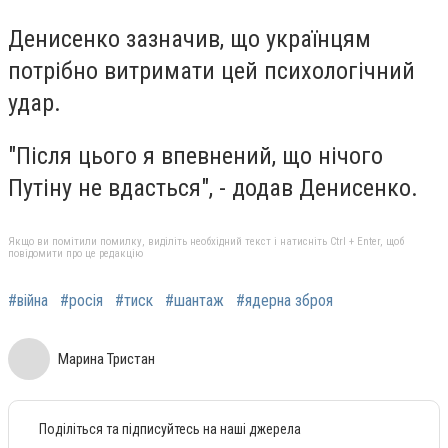
Денисенко зазначив, що українцям
потрібно витримати цей психологічний
удар.
"Після цього я впевнений, що нічого
Путіну не вдасться", - додав Денисенко.
Якщо ви помітили помилку, виділіть необхідний текст і натисніть Ctrl + Enter, щоб
повідомити про це редакцію
#війна
#росія
#тиск
#шантаж
#ядерна зброя
Марина Тристан
Поділіться та підписуйтесь на наші джерела