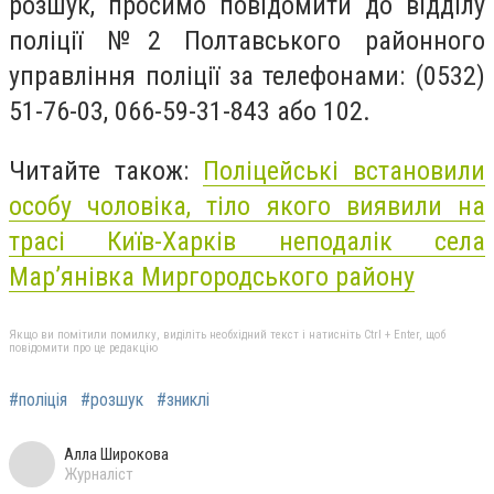
розшук, просимо повідомити до відділу
поліції №2 Полтавського районного
управління поліції за телефонами: (0532)
51-76-03, 066-59-31-843 або 102.
Читайте також:
Поліцейські встановили
особу чоловіка, тіло якого виявили на
трасі Київ-Харків неподалік села
Мар’янівка Миргородського району
Якщо ви помітили помилку, виділіть необхідний текст і натисніть Ctrl + Enter, щоб
повідомити про це редакцію
#поліція
#розшук
#зниклі
Алла Широкова
Журналіст