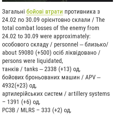
Загальні
бойові втрати
противника з
24.02 по 30.09 орієнтовно склали / The
total combat losses of the enemy from
24.02 to 30.09 were approximately:
особового складу / personnel ‒ близько/
about 59080 (+500) осіб ліквідовано /
persons were liquidated,
танків / tanks ‒ 2338 (+13) од,
бойових броньованих машин / APV ‒
4932(+23) од,
артилерійських систем / artillery systems
– 1391 (+6) од,
РСЗВ / MLRS – 333 (+2) од,