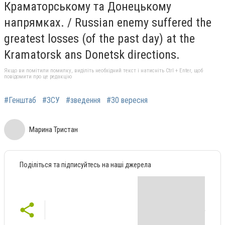
Краматорському та Донецькому
напрямках. / Russian enemy suffered the
greatest losses (of the past day) at the
Kramatorsk ans Donetsk directions.
Якщо ви помітили помилку, виділіть необхідний текст і натисніть Ctrl + Enter, щоб
повідомити про це редакцію
#Генштаб
#ЗСУ
#зведення
#30 вересня
Марина Тристан
Поділіться та підписуйтесь на наші джерела