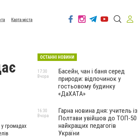
ота
Карта міста
ОСТАННІ НОВИНИ
дає
Басейн, чан і баня серед
17:30
Вчора
природи: відпочинок у
гостьовому будинку
«ДаХАТА»
Гарна новина дня: учитель із
16:30
Вчора
Полтави увійшов до ТОП-50
найкращих педагогів
 у громадах
України
елів