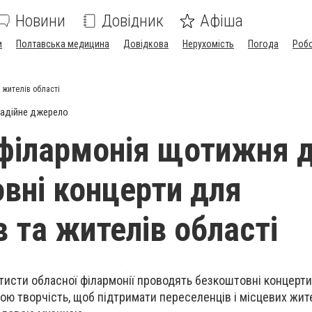
Новини
Довідник
Афіша
и
Полтавська медицина
Довідкова
Нерухомість
Погода
Роб
 жителів області
адійне джерело
філармонія щотижня 
вні концерти для
в та жителів області
исти обласної філармонії проводять безкоштовні концерти
ю творчість, щоб підтримати переселенців і місцевих жит