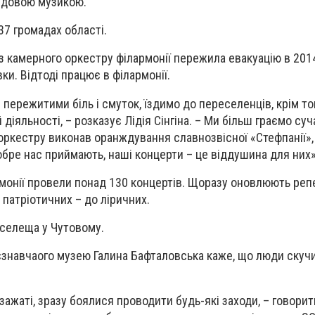
чудовою музикою.
37 громадах області.
 з камерного оркестру філармонії пережила евакуацію в 2014
вки. Відтоді працює в філармонії.
ережитими біль і смуток, їздимо до переселенців, крім то
 діяльності, – розказує Лідія Сінгіна. – Ми більш граємо суч
к оркестру виконав оранждування славнозвісної «Стефпанії», 
обре нас приймають, наші концерти – це віддушина для них»
рмонії провели понад 130 концертів. Щоразу оновлюють реп
д патріотичних – до ліричних.
 селеща у Чутовому.
знавчаого музею Галина Бафталовська каже, що люди скуч
зажаті, зразу боялися проводити будь-які заходи, – говорит