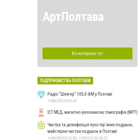
АртПолтава
Всі матеріали тут
ПІДПРИЄМСТВА ПОЛТАВИ
Радіо "Шлягер" 105,0 ФМ у Полтаві
+380(50)275-95-60
ІСТ МЕД, магнітно-резонансна томографія (МРТ)
Чистка та дезінфекція пухо-пір´яних подушок,
майстерня чистки подушок в Полтаві
+380(95)815-02-80, +380(67)153-43-20