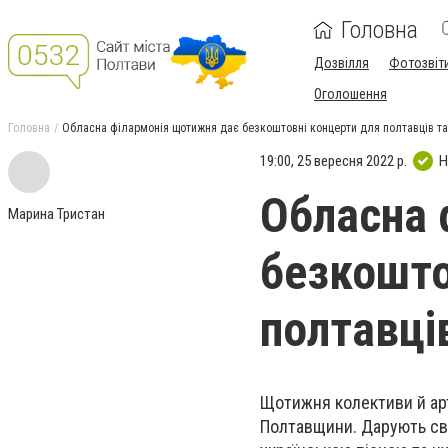
Головна
Дозвілля
Фотозвіт
Оголошення
Головна
Обласна філармонія щотижня дає безкоштовні концерти для полтавців та
19:00, 25 вересня 2022 р.
Н
Обласна 
Марина Тристан
безкошто
полтавці
Щотижня колективи й арт
Полтавщини. Дарують сво