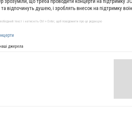
ер зрозуміли, що треба проводити концерти на підтримку ЗС
та відпочинуть душею, і зроблять внесок на підтримку воїн
бхідний текст і натисніть Ctrl + Enter, щоб повідомити про це редакцію
онцерти
 наші джерела