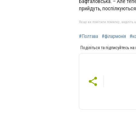
Бафталовська. – Але теп
прийдуть, поспілкуються 
Якщо ви помітили помилку, виділіть нео
#Полтава
#філармонія
#к
Поділіться та підписуйтесь на