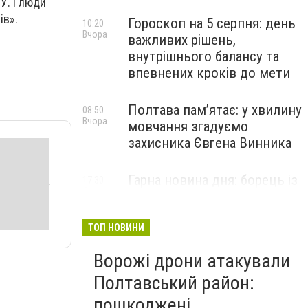
У. І люди
ів».
Гороскоп на 5 серпня: день
10:20
Вчора
важливих рішень,
внутрішнього балансу та
впевнених кроків до мети
Полтава пам’ятає: у хвилину
08:50
Вчора
мовчання згадуємо
захисника Євгена Винника
Гарна новина дня: борець із
17:30
4 серпня
Полтавщини Ірфан Мірзоєв
здобув «золото»
міжнародного турніру в
ТОП НОВИНИ
Литві
Ворожі дрони атакували
Полтавський район:
пошкоджені