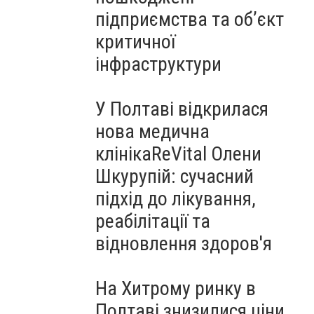
підприємства та об’єкт
критичної
інфраструктури
У Полтаві відкрилася
нова медична
клінікаReVital Олени
Шкурупій: сучасний
підхід до лікування,
реабілітації та
відновлення здоров'я
На Хитрому ринку в
Полтаві знизилися ціни