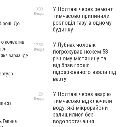
У Полтаві через ремонт
13:30
Вчора
тимчасово припинили
розподіл газу в одному
 році. До
будинку
го колектив
У Лубнах чоловік
12:30
асні
Вчора
погрожував ножем 58-
яка зараз іде
річному містянину та
.
відібрав гроші:
підозрюваного взяли під
ертуар
варту
У Полтаві через аварію
11:20
Вчора
тимчасово відключили
или за
воду: які мікрорайони
залишилися без
водопостачання
ь Галина