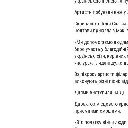
українською піснею та 
Артисти побували вже у 
Скрипалька Лідія Сінгіна
Полтави приїхала з Макії
«Ми допомогаємо людям п
бере участь у благодійній
українські хіти, керівни
«на ура». Глядачі дуже д
За півроку артисти філа
виконують різні пісні: ві
Днями виступили на Дні
Директор місцевого крає
приємними емоціями.
«Від початку війни люди 