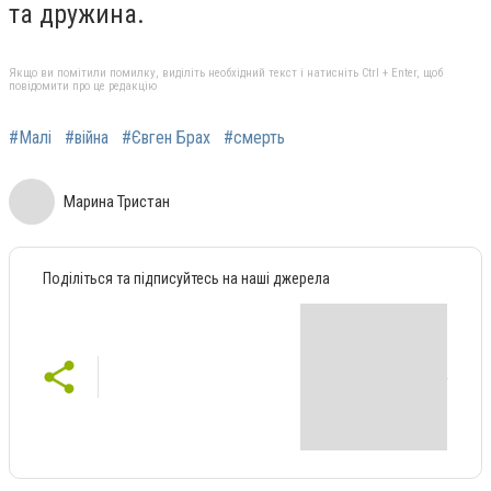
та дружина.
Якщо ви помітили помилку, виділіть необхідний текст і натисніть Ctrl + Enter, щоб
повідомити про це редакцію
#Малі
#війна
#Євген Брах
#смерть
Марина Тристан
Поділіться та підписуйтесь на наші джерела