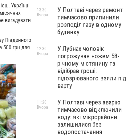
сці. Українці
У Полтаві через ремонт
13:30
омісячних
Вчора
тимчасово припинили
ре вигадувати
розподіл газу в одному
будинку
зу Південного
а 500 грн для
У Лубнах чоловік
12:30
Вчора
погрожував ножем 58-
річному містянину та
відібрав гроші:
підозрюваного взяли під
варту
У Полтаві через аварію
11:20
Вчора
тимчасово відключили
воду: які мікрорайони
залишилися без
водопостачання