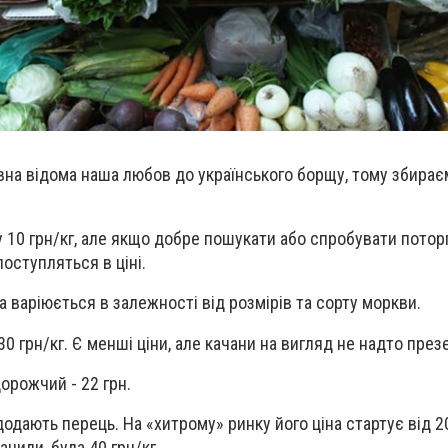
вна відома наша любов до українського борщу, тому збирає
 10 грн/кг, але якщо добре пошукати або спробувати поторг
поступляться в ціні.
на варіюється в залежності від розмірів та сорту моркви.
 30 грн/кг. Є менші ціни, але качани на вигляд не надто през
дорожчий - 22 грн.
одають перець. На «хитрому» ринку його ціна стартує від 20
ачили, була 40 грн/кг.