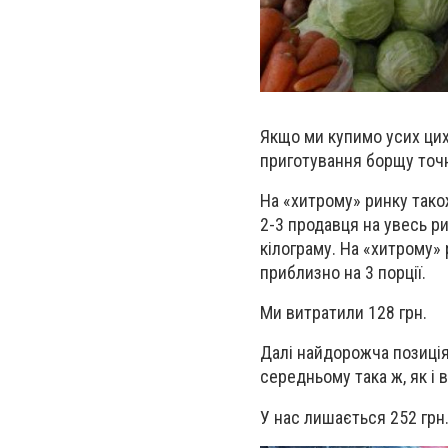
Якщо ми купимо усих цих 
приготування борщу точн
На «хитрому» ринку також
2-3 продавця на увесь ри
кілограму. На «хитрому» р
приблизно на 3 порції.
Ми витратили 128 грн.
Далі найдорожча позиція 
середньому така ж, як і
У нас лишається 252 грн