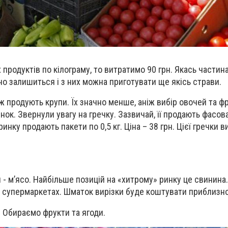
продуктів по кілограму, то витратимо 90 грн. Якась частина
о залишиться і з них можна приготувати ще якісь страви.
 продують крупи. Їх значно менше, аніж вибір овочей та фр
нок. Звернули увагу на гречку. Зазвичай, її продають фасов
инку продають пакети по 0,5 кг. Ціна – 38 грн. Цієї гречки 
- мʼясо. Найбільше позицій на «хитрому» ринку це свинина.
 в супермаркетах. Шматок вирізки буде коштувати приблизно
. Обираємо фрукти та ягоди.