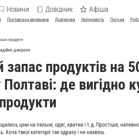
Новини
Довідник
Афіша
и
Полтавська медицина
Довідкова
Нерухомість
Погода
Роб
машні продукти
адійне джерело
 запас продуктів на 5
 Полтаві: де вигідно 
продукти
щились ціни на пальне, одяг, квитки і т.д. Простіше, напевно
. Хоча такої категорії так одразу і не назвеш.