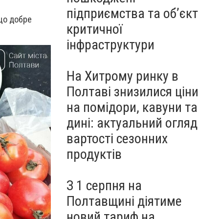
підприємства та об’єкт
кщо добре
критичної
інфраструктури
На Хитрому ринку в
Полтаві знизилися ціни
на помідори, кавуни та
дині: актуальний огляд
вартості сезонних
продуктів
З 1 серпня на
Полтавщині діятиме
новий тариф на