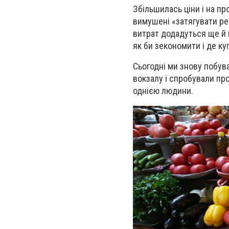
Збільшилась ціни і на пр
вимушені «затягувати ре
витрат додадуться ще й 
як би зекономити і де к
Сьогодні ми знову побув
вокзалу і спробували пр
однією людини.