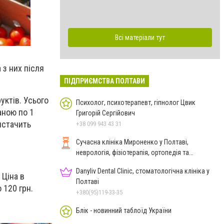
Всі матеріали тут
 з них після
ПІДПРИЄМСТВА ПОЛТАВИ
уктів. Усього
Психолог, психотерапевт, гіпнолог Цвик
аною по 1
Григорій Сергійович
вистачить
+38 099 943 43 31
Сучасна клініка Мироненко у Полтаві,
неврологія, фізіотерапія, ортопедія та
реабілітація
Danyliv Dental Clinic, стоматологічна клініка у
 Ціна в
Полтаві
 120 грн.
+380(95)119-33-35
Блік - новинний таблоїд України