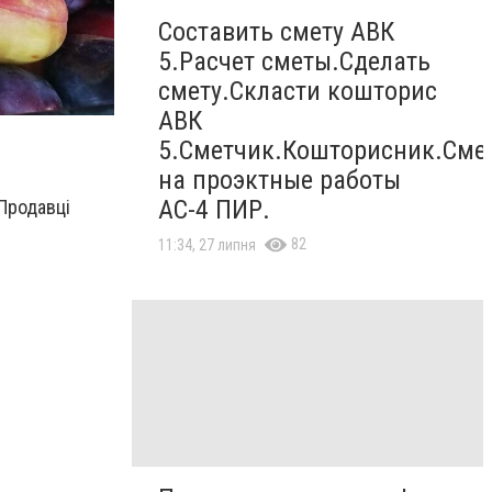
Составить смету АВК
5.Расчет сметы.Сделать
смету.Скласти кошторис
АВК
5.Сметчик.Кошторисник.Сме
на проэктные работы
АС-4 ПИР.
 Продавці
82
11:34, 27 липня