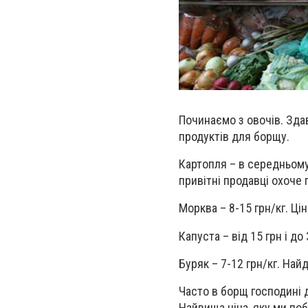
Починаємо з овочів. Зда
продуктів для борщу.
Картопля – в середньому
привітні продавці охоче 
Морква – 8-15 грн/кг. Ці
Капуста – від 15 грн і до
Буряк – 7-12 грн/кг. Най
Часто в борщ господині д
Найвища ціна, яку ми поб