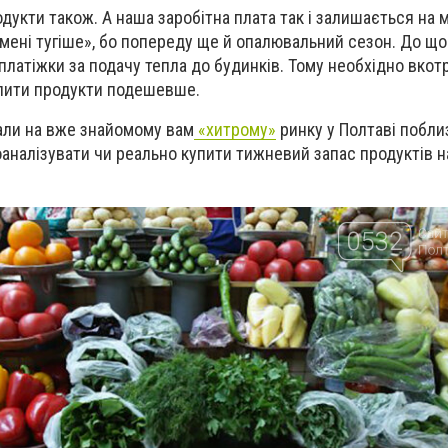
одукти також. А наша заробітна плата так і залишається на мі
мені тугіше», бо попереду ще й опалювальний сезон. До щ
платіжки за подачу тепла до будинків. Тому необхідно вкот
упити продукти подешевше.
али на вже знайомому вам
«хитрому»
ринку у Полтаві побли
оаналізувати чи реально купити тижневий запас продуктів н