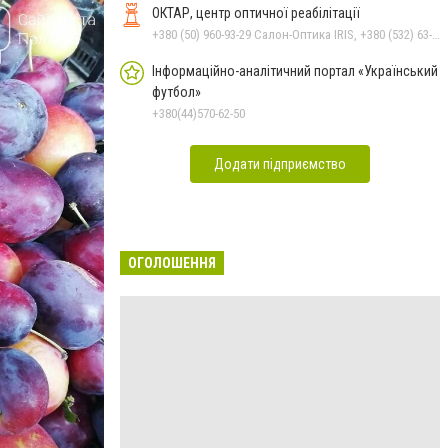
ОКТАР, центр оптичної реабілітації
+380 (50) 960-93-29 Салон-Оптика IRIS, +380 (532) 63-23-87 Салон-Оптика IRIS
Інформаційно-аналітичний портал «Український
футбол»
+380(44)570-62-50
Додати підприємство
ОГОЛОШЕННЯ