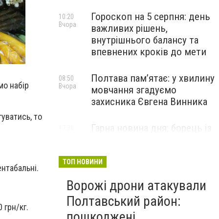
Гороскоп на 5 серпня: день
10:20
Вчора
важливих рішень,
внутрішнього балансу та
впевнених кроків до мети
Полтава пам’ятає: у хвилину
08:50
мо набір
Вчора
мовчання згадуємо
захисника Євгена Винника
уватись, то
Гарна новина дня: борець із
17:30
4 серпня
Полтавщини Ірфан Мірзоєв
здобув «золото»
міжнародного турніру в
ТОП НОВИНИ
ентабальні.
Литві
Ворожі дрони атакували
Полтавський район:
 грн/кг.
пошкоджені