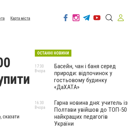
ота
Карта міста
ОСТАННІ НОВИНИ
00
Басейн, чан і баня серед
17:30
Вчора
природи: відпочинок у
купити
гостьовому будинку
«ДаХАТА»
Гарна новина дня: учитель із
16:30
Вчора
Полтави увійшов до ТОП-50
найкращих педагогів
, сказати
України