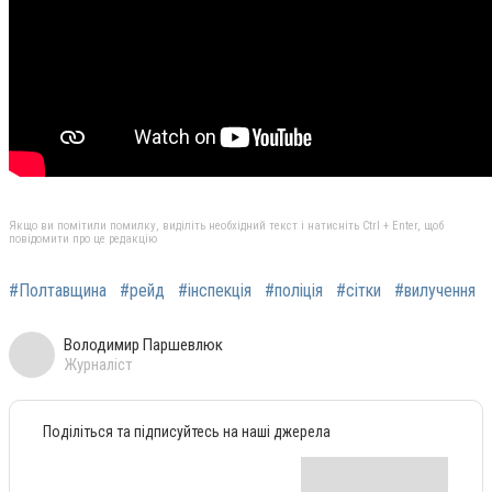
Якщо ви помітили помилку, виділіть необхідний текст і натисніть Ctrl + Enter, щоб
повідомити про це редакцію
#Полтавщина
#рейд
#інспекція
#поліція
#сітки
#вилучення
Володимир Паршевлюк
Журналіст
Поділіться та підписуйтесь на наші джерела