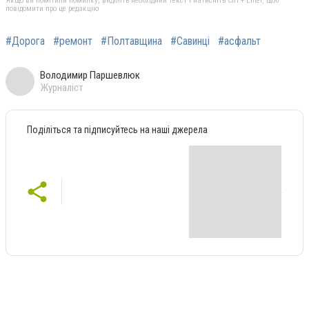
Якщо ви помітили помилку, виділіть необхідний текст і натисніть Ctrl + Enter, щоб
повідомити про це редакцію
#Дорога
#ремонт
#Полтавщина
#Савинці
#асфальт
Володимир Паршевлюк
Журналіст
Поділіться та підписуйтесь на наші джерела