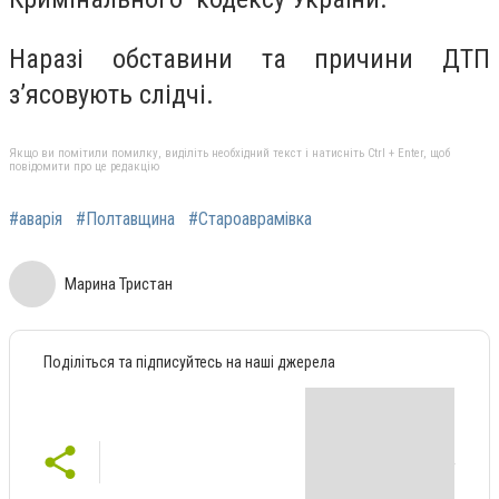
Наразі обставини та причини ДТП
з’ясовують слідчі.
Якщо ви помітили помилку, виділіть необхідний текст і натисніть Ctrl + Enter, щоб
повідомити про це редакцію
#аварія
#Полтавщина
#Староаврамівка
Марина Тристан
Поділіться та підписуйтесь на наші джерела