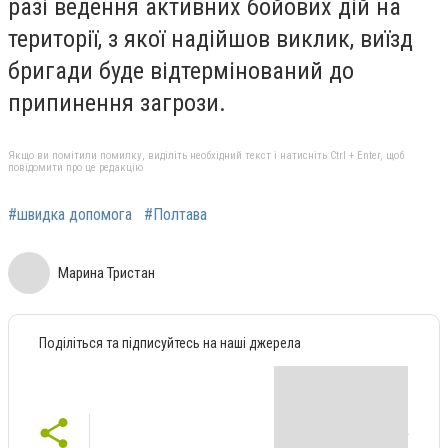
разі ведення активних бойових дій на
території, з якої надійшов виклик, виїзд
бригади буде відтермінований до
припинення загрози.
Якщо ви помітили помилку, виділіть необхідний текст і натисніть Ctrl + Enter, щоб
повідомити про це редакцію
#швидка допомога
#Полтава
Марина Тристан
Поділіться та підписуйтесь на наші джерела