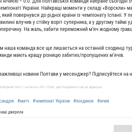
ся нічиєю – 0:0. Для полтавської команди набране сьогодні 
емпіонаті України. Найкращі моменти у складі «Ворскли» м
який повернувся до рідної країни із чемпіонату Іспанії. У 
хвилині влучив у стійку воріт суперника, а у другому таймі у
оперечину. На жаль, забити переможний м’яч жодному грав
м наша команда все ще лишається на останній сходинці тур
команди мають кращу різницю забитих/пропущених м'ячів.
важливіші новини Полтави у месенджер? Підписуйтеся на
бхідний текст і натисніть Ctrl + Enter, щоб повідомити про це редакцію
сандрія
#матч
#чемпіонат України
#поєдинок
#нічия
 наші джерела