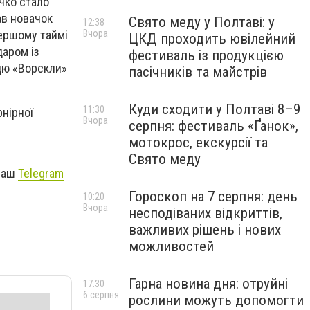
очко стало
ав новачок
Свято меду у Полтаві: у
12:38
першому таймі
Вчора
ЦКД проходить ювілейний
даром із
фестиваль із продукцією
цю «Ворскли»
пасічників та майстрів
Куди сходити у Полтаві 8–9
11:30
нірної
Вчора
серпня: фестиваль «Ґанок»,
мотокрос, екскурсії та
Свято меду
 наш
Telegram
Гороскоп на 7 серпня: день
10:20
Вчора
несподіваних відкриттів,
важливих рішень і нових
можливостей
Гарна новина дня: отруйні
17:30
6 серпня
рослини можуть допомогти