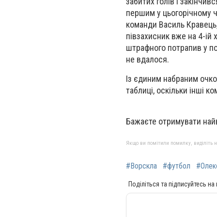
забитих голів і закінчив
першим у цьогорічному ч
команди Василь Кравець, 
півзахисник вже на 4-ій 
штрафного потрапив у п
не вдалося.
Із єдиним набраним очко
таблиці, оскільки інші 
Бажаєте отримувати най
Якщо ви помітили помилку, виділіть нео
#Ворскла
#футбол
#Олек
Поділіться та підписуйтесь на