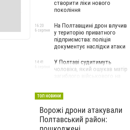
створити ліки нового
покоління
На Полтавщині дрон влучив
16:20
6 серпня
у територію приватного
підприємства: поліція
документує наслідки атаки
У Полтаві судитимуть
14:41
6 серпня
чоловіка, який ошукав матір
загиблого військового на
1,75 млн гривень
ТОП НОВИНИ
Ворожі дрони атакували
Полтавський район:
пошкоджені