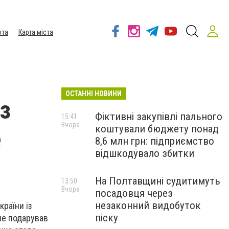
ота
Карта міста
ОСТАННІ НОВИНИ
з
Фіктивні закупівлі пального
15:41
Вчора
коштували бюджету понад
е
8,6 млн грн: підприємство
відшкодувало збитки
На Полтавщині судитимуть
13:50
Вчора
посадовця через
незаконний видобуток
раїни із
піску
не подарував