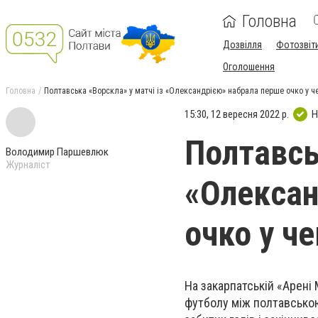
Головна
Дозвілля
Фотозвіт
Оголошення
Головна
Полтавська «Ворскла» у матчі із «Олександрією» набрала перше очко у че
15:30, 12 вересня 2022 р.
Н
Полтавсь
Володимир Паршевлюк
Журналіст
«Олексан
очко у че
На закарпатській «Арені
футболу між полтавсько