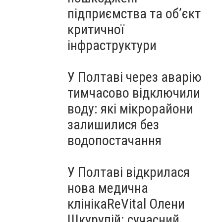
підприємства та об’єкт
критичної
інфраструктури
У Полтаві через аварію
тимчасово відключили
воду: які мікрорайони
залишилися без
водопостачання
У Полтаві відкрилася
нова медична
клінікаReVital Олени
Шкурупій: сучасний