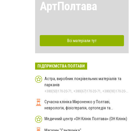
АртПолтава
Всі матеріали тут
ПІДПРИЄМСТВА ПОЛТАВИ
Астра, виробник покрівельних матеріалів та
парканів
+380(50)170-20-71, +380(67)170-20-71, +380(93)170-20-71
Сучасна клініка Мироненко у Полтаві,
неврологія, фізіотерапія, ортопедія та
реабілітація
Медичний центр «ОН Клінік Полтава» (ОН Клінік)
Магазин "Сантехніка"