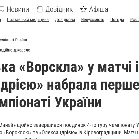
Новини
Довідник
Афіша
и
Полтавська медицина
Довідкова
Нерухомість
Погода
Роб
мпіонаті України
адійне джерело
ка «Ворскла» у матчі і
дрією» набрала перш
мпіонаті України
 Минай» щойно завершився поєдинок 4-го туру чемпіонату Ук
ю «Ворсклою» та «Олександрією» із Кіровоградщини. Матч 