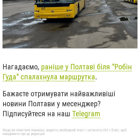
Нагадаємо,
раніше у Полтаві біля "Робін
Гуда" спалахнула маршрутка
.
Бажаєте отримувати найважливіші
новини Полтави у месенджер?
Підписуйтеся на наш
Telegram
Якщо ви помітили помилку, виділіть необхідний текст і натисніть Ctrl + Enter, щоб
повідомити про це редакцію