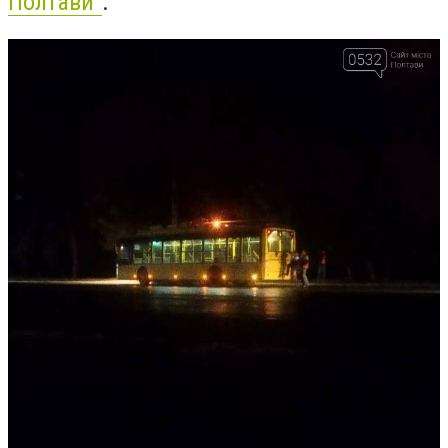
Полтави"
.