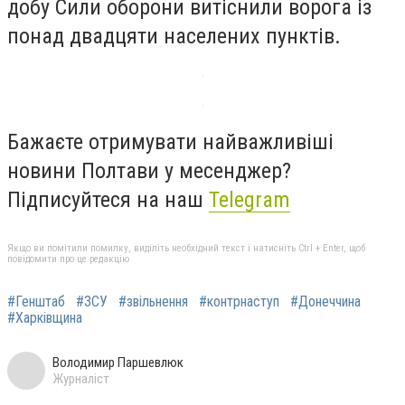
добу Сили оборони витіснили ворога із
понад двадцяти населених пунктів.
Бажаєте отримувати найважливіші
новини Полтави у месенджер?
Підписуйтеся на наш
Telegram
Якщо ви помітили помилку, виділіть необхідний текст і натисніть Ctrl + Enter, щоб
повідомити про це редакцію
#Генштаб
#ЗСУ
#звільнення
#контрнаступ
#Донеччина
#Харківщина
Володимир Паршевлюк
Журналіст