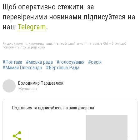
Щоб оперативно стежити за
перевіреними новинами підписуйтеся на
наш
Telegram
.
Якщо ви помітили помилку, виділіть необхідний текст і натисніть Ctrl + Enter, щоб
повідомити про це редакцію
#Полтава
#міська рада
#голосування
#сесія
#Мамай Олександр
#Верховна Рада
Володимир Паршевлюк
Журналіст
Поділіться та підписуйтесь на наші джерела