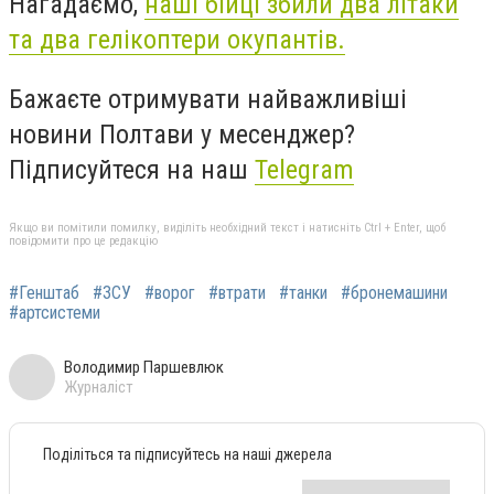
Нагадаємо,
наші бійці збили два літаки
та два гелікоптери окупантів.
Бажаєте отримувати найважливіші
новини Полтави у месенджер?
Підписуйтеся на наш
Telegram
Якщо ви помітили помилку, виділіть необхідний текст і натисніть Ctrl + Enter, щоб
повідомити про це редакцію
#Генштаб
#ЗСУ
#ворог
#втрати
#танки
#бронемашини
#артсистеми
Володимир Паршевлюк
Журналіст
Поділіться та підписуйтесь на наші джерела