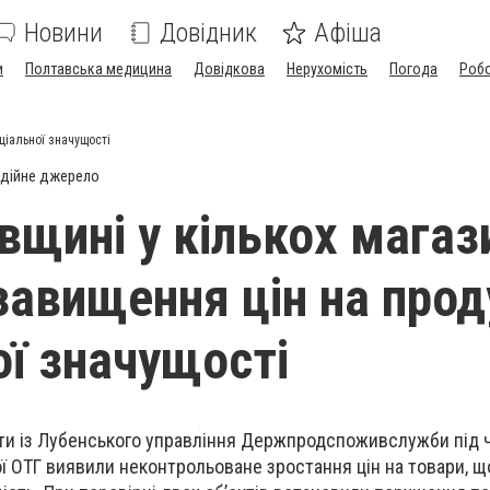
Новини
Довідник
Афіша
и
Полтавська медицина
Довідкова
Нерухомість
Погода
Роб
ціальної значущості
дійне джерело
вщині у кількох магаз
завищення цін на прод
ої значущості
ти із Лубенського управління Держпродспоживслужби під 
ої ОТГ виявили неконтрольоване зростання цін на товари, 