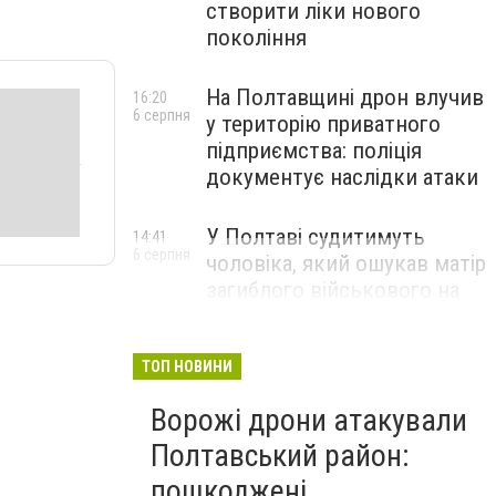
створити ліки нового
покоління
На Полтавщині дрон влучив
16:20
6 серпня
у територію приватного
підприємства: поліція
документує наслідки атаки
У Полтаві судитимуть
14:41
6 серпня
чоловіка, який ошукав матір
загиблого військового на
1,75 млн гривень
ТОП НОВИНИ
Ворожі дрони атакували
Полтавський район:
пошкоджені