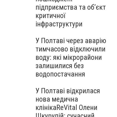
підприємства та об’єкт
критичної
інфраструктури
У Полтаві через аварію
тимчасово відключили
воду: які мікрорайони
залишилися без
водопостачання
У Полтаві відкрилася
нова медична
клінікаReVital Олени
Шкурупій: сучасний