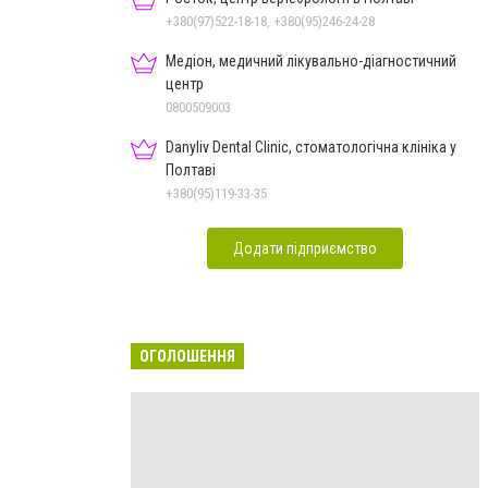
+380(97)522-18-18, +380(95)246-24-28
Медіон, медичний лікувально-діагностичний
центр
0800509003
Danyliv Dental Clinic, стоматологічна клініка у
Полтаві
+380(95)119-33-35
Додати підприємство
ОГОЛОШЕННЯ