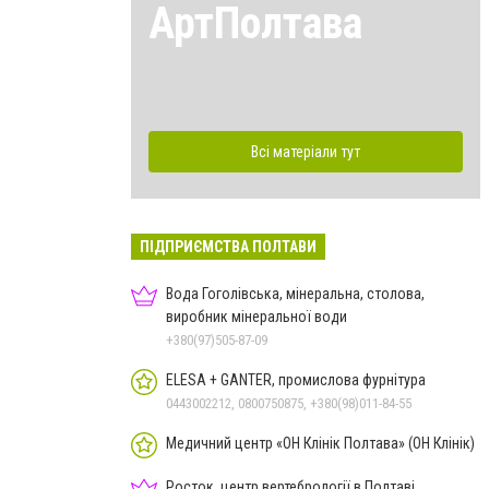
АртПолтава
Всі матеріали тут
ПІДПРИЄМСТВА ПОЛТАВИ
Вода Гоголівська, мінеральна, столова,
виробник мінеральної води
+380(97)505-87-09
ELESA + GANTER, промислова фурнітура
0443002212, 0800750875, +380(98)011-84-55
Медичний центр «ОН Клінік Полтава» (ОН Клінік)
Росток, центр вертебрології в Полтаві