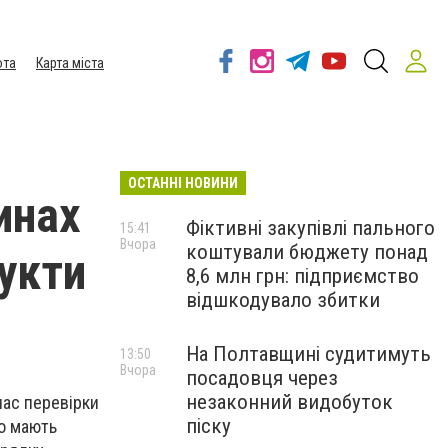
ота
Карта міста
ОСТАННІ НОВИНИ
инах
Фіктивні закупівлі пального
15:41
Вчора
коштували бюджету понад
укти
8,6 млн грн: підприємство
відшкодувало збитки
На Полтавщині судитимуть
13:50
Вчора
посадовця через
незаконний видобуток
час перевірки
піску
що мають