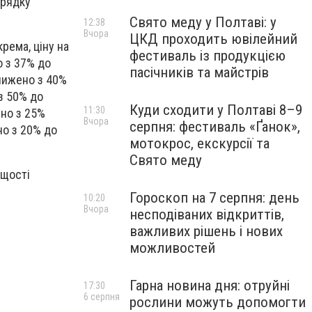
орядку
Свято меду у Полтаві: у
12:38
Вчора
ЦКД проходить ювілейний
рема, ціну на
фестиваль із продукцією
о з 37% до
пасічників та майстрів
знижено з 40%
з 50% до
Куди сходити у Полтаві 8–9
11:30
ено з 25%
Вчора
серпня: фестиваль «Ґанок»,
но з 20% до
мотокрос, екскурсії та
Свято меду
ущості
Гороскоп на 7 серпня: день
10:20
Вчора
несподіваних відкриттів,
важливих рішень і нових
можливостей
Гарна новина дня: отруйні
17:30
6 серпня
рослини можуть допомогти