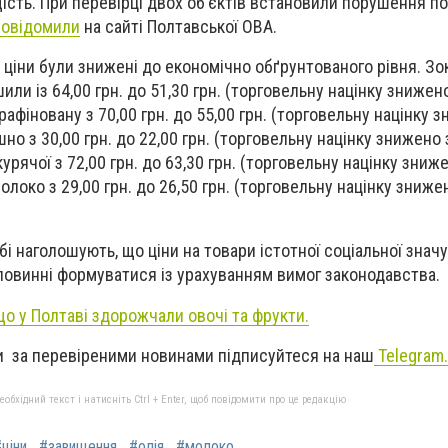
щість. При перевірці двох об’єктів встановили порушення п
повідомили
на сайті Полтавської ОВА.
ціни були знижені до економічно обґрунтованого рівня. Зок
и із 64,00 грн. до 51,30 грн. (торговельну націнку знижен
афіновану з 70,00 грн. до 55,00 грн. (торговельну націнку 
о з 30,00 грн. до 22,00 грн. (торговельну націнку знижено 
урячої з 72,00 грн. до 63,30 грн. (торговельну націнку зниж
локо з 29,00 грн. до 26,50 грн. (торговельну націнку зниже
наголошують, що ціни на товари істотної соціальної знач
повинні формуватися із урахуванням вимог законодавства.
що у Полтаві здорожчали овочі та фрукти.
 за перевіреними новинами підписуйтеся на наш
Telegram.
бхідний текст і натисніть Ctrl + Enter, щоб повідомити про це редакцію
ціни
#завищення
#олія
#молоко