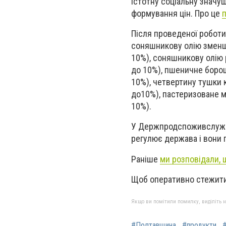
істотну соціальну значу
формування цін. Про це
Після проведеної роботи 
соняшникову олію зменшил
10%), соняшникову олію р
до 10%), пшеничне борошн
10%), четвертину тушки к
до10%), пастеризоване мо
10%).
У Держпродспоживслужбі 
регулює держава і вони 
Раніше
ми розповідали, 
Щоб оперативно стежити
Якщо ви помітили помилку, виділіть нео
#Полтавщина
#продукти
#