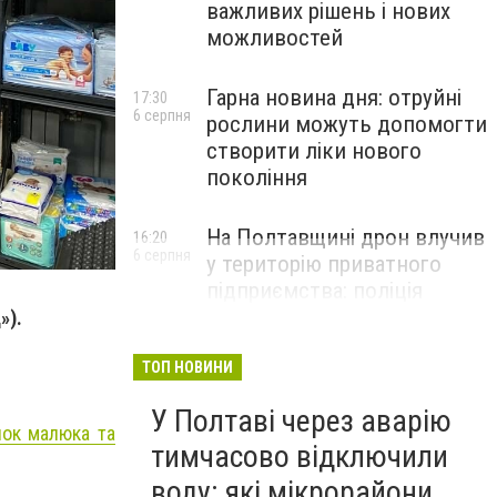
важливих рішень і нових
можливостей
Гарна новина дня: отруйні
17:30
6 серпня
рослини можуть допомогти
створити ліки нового
покоління
На Полтавщині дрон влучив
16:20
6 серпня
у територію приватного
підприємства: поліція
документує наслідки атаки
»).
ТОП НОВИНИ
У Полтаві через аварію
нок малюка та
тимчасово відключили
воду: які мікрорайони