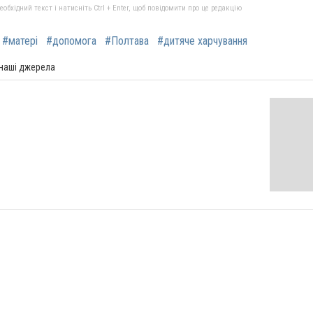
бхідний текст і натисніть Ctrl + Enter, щоб повідомити про це редакцію
#матері
#допомога
#Полтава
#дитяче харчування
 наші джерела