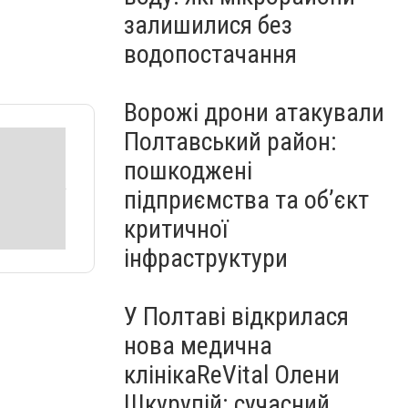
залишилися без
водопостачання
Ворожі дрони атакували
Полтавський район:
пошкоджені
підприємства та об’єкт
критичної
інфраструктури
У Полтаві відкрилася
нова медична
клінікаReVital Олени
Шкурупій: сучасний