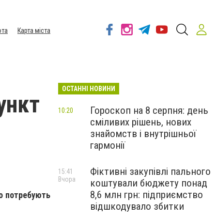
ота
Карта міста
ОСТАННІ НОВИНИ
ункт
Гороскоп на 8 серпня: день
10:20
сміливих рішень, нових
знайомств і внутрішньої
гармонії
Фіктивні закупівлі пального
15:41
Вчора
коштували бюджету понад
8,6 млн грн: підприємство
що потребують
відшкодувало збитки