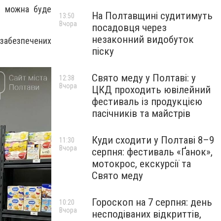
ут можна буде
На Полтавщині судитимуть
13:50
Вчора
посадовця через
незаконний видобуток
озабезпечених
піску
Свято меду у Полтаві: у
12:38
Вчора
ЦКД проходить ювілейний
фестиваль із продукцією
пасічників та майстрів
Куди сходити у Полтаві 8–9
11:30
Вчора
серпня: фестиваль «Ґанок»,
мотокрос, екскурсії та
Свято меду
Гороскоп на 7 серпня: день
10:20
Вчора
несподіваних відкриттів,