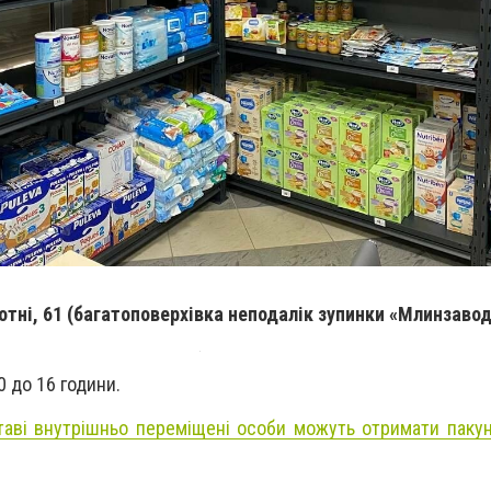
отні, 61 (багатоповерхівка неподалік зупинки «Млинзавод
0 до 16 години.
таві внутрішньо переміщені особи можуть отримати паку