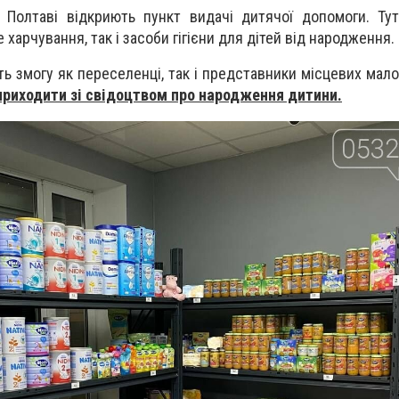
у Полтаві відкриють пункт видачі дитячої допомоги. Т
 харчування, так і засоби гігієни для дітей від народження.
ь змогу як переселенці, так і представники місцевих мал
приходити зі свідоцтвом про народження дитини.