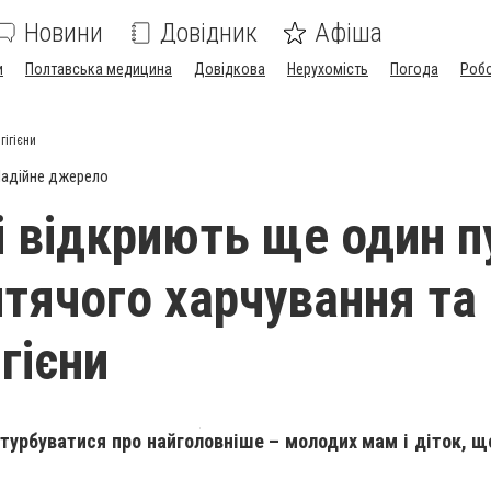
Новини
Довідник
Афіша
и
Полтавська медицина
Довідкова
Нерухомість
Погода
Роб
гігієни
адійне джерело
і відкриють ще один п
итячого харчування та
ігієни
турбуватися про найголовніше – молодих мам і діток, 