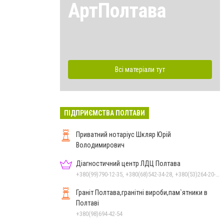
АртПолтава
Всі матеріали тут
ПІДПРИЄМСТВА ПОЛТАВИ
Приватний нотаріус Шкляр Юрій
Володимирович
Діагностичний центр ЛДЦ Полтава
+380(99)790-12-35, +380(68)542-34-28, +380(53)264-20-20
Граніт Полтава,гранітні вироби,пам`ятники в
Полтаві
+380(98)694-42-54