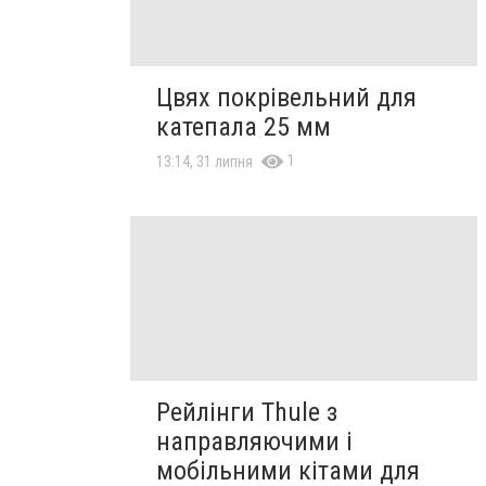
Цвях покрівельний для
катепала 25 мм
1
13:14, 31 липня
Рейлінги Thule з
направляючими і
мобільними кітами для