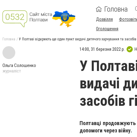
Головна
Дозвілля
Фотозвіт
Оголошення
Головна
У Полтаві відкриють ще один пункт видачі дитячого харчування та засобів 
14:00, 31 березня 2022 р.
Н
У Полтав
Ольга Солошенко
журналіст
видачі д
засобів г
Полтавці продовжують 
допомоги через війну.