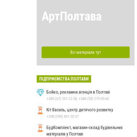
АртПолтава
Всі матеріали тут
ПІДПРИЄМСТВА ПОЛТАВИ
Бойко, рекламна агенція в Полтаві
+380 (67) 531-12-58, +380 (50) 275-95-60
Кіт Василь, центр дитячого розвитку
+308 (095) 851 00 37
БудКомплект, магазин-склад будівельних
матеріалів у Полтаві