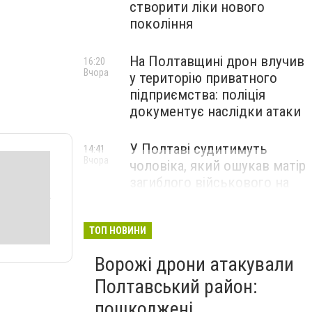
створити ліки нового
покоління
На Полтавщині дрон влучив
16:20
Вчора
у територію приватного
підприємства: поліція
документує наслідки атаки
У Полтаві судитимуть
14:41
Вчора
чоловіка, який ошукав матір
загиблого військового на
1,75 млн гривень
ТОП НОВИНИ
Ворожі дрони атакували
Полтавський район:
пошкоджені