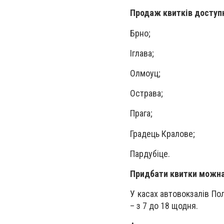
Продаж квитків доступн
Брно;
Іглава;
Олмоуц;
Острава;
Прага;
Градець Кралове;
Пардубіце.
Придбати квитки можна 
У касах автовокзалів По
– з 7️ до 1️8️ щодня.