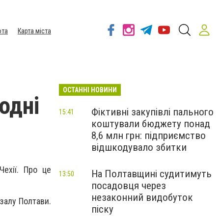
ота
Карта міста
ОСТАННІ НОВИНИ
одні
Фіктивні закупівлі пального
15:41
коштували бюджету понад
8,6 млн грн: підприємство
відшкодувало збитки
ехії. Про це
На Полтавщині судитимуть
13:50
посадовця через
незаконний видобуток
залу Полтави.
піску