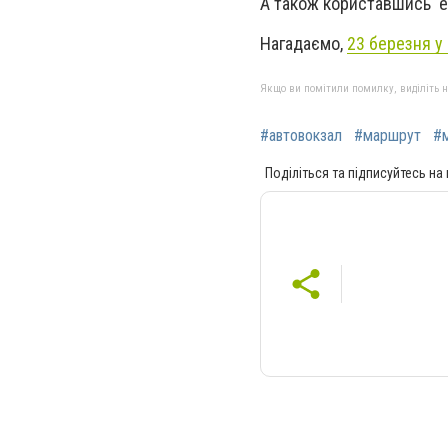
А також користавшись 
Нагадаємо,
23 березня у
Якщо ви помітили помилку, виділіть нео
#автовокзал
#маршрут
#
Поділіться та підписуйтесь на