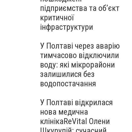
підприємства та об’єкт
критичної
інфраструктури
У Полтаві через аварію
тимчасово відключили
воду: які мікрорайони
залишилися без
водопостачання
У Полтаві відкрилася
нова медична
клінікаReVital Олени
Шкурупій: сучасний