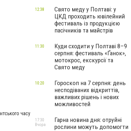
Свято меду у Полтаві: у
12:38
ЦКД проходить ювілейний
фестиваль із продукцією
пасічників та майстрів
Куди сходити у Полтаві 8–9
11:30
серпня: фестиваль «Ґанок»,
мотокрос, екскурсії та
Свято меду
Гороскоп на 7 серпня: день
10:20
несподіваних відкриттів,
важливих рішень і нових
можливостей
нтського часу
Гарна новина дня: отруйні
17:30
Вчора
рослини можуть допомогти