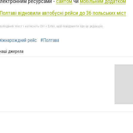
електронним ресурсами -
сайтом
чи
мобільним додатком
 Полтаві відновили автобусні рейси до 36 польських міст
бхідний текст і натисніть Ctrl + Enter, щоб повідомити про це редакцію
міжнарождний рейс
#Полтава
 наші джерела