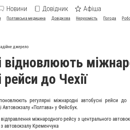
Новини
Довідник
Афіша
и
Полтавська медицина
Довідкова
Нерухомість
Погода
Роб
адійне джерело
і відновлюють міжнар
 рейси до Чехії
поновлюють регулярні міжнародні автобусні рейси до Ч
і Автовокзалу «Полтава» у Фейсбук.
е відправлення міжнародного рейсу з центрального автовок
я з автовокзалу Кременчука