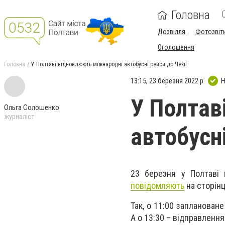
Головна
Дозвілля
Фотозвіт
Оголошення
Головна
У Полтаві відновлюють міжнародні автобусні рейси до Чехії
13:15, 23 березня 2022 р.
Н
У Полтав
Ольга Солошенко
журналіст
автобусні
23 березня у Полтаві 
повідомляють
на сторінц
Так, о 11:00 запланован
А о 13:30 – відправленн