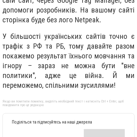
свій сайт, через Google Tag Manager, без
допомоги розробників. На вашому сайті
сторінка буде без лого Netpeak.
У більшості українських сайтів точно є
трафік з РФ та РБ, тому давайте разом
покажемо результат їхнього мовчання та
ігнору – зараз не можна бути "вне
политики", адже це війна. Й ми
переможемо, спільними зусиллями!
Якщо ви помітили помилку, виділіть необхідний текст і натисніть Ctrl + Enter, щоб
повідомити про це редакцію
Поділіться та підписуйтесь на наші джерела